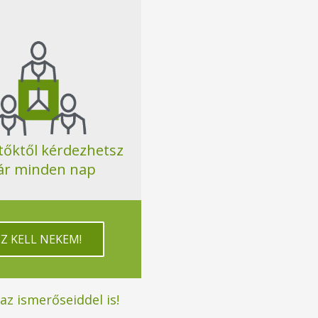
tőktől kérdezhetsz
ár minden nap
EZ KELL NEKEM!
z ismerőseiddel is!