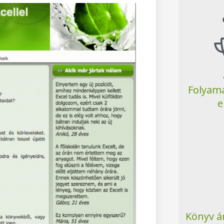
Folyama
e
Könyv á