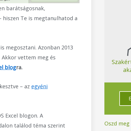
ően barátságosnak,
– hiszen Te is megtanulhatod a
 is megosztani. Azonban 2013
s. Akkor vettem meg és
Szakér
el blog
ra.
ak
rkesztve – az
egyéni
S Excel blogon. A
Oszd meg a
dalon találod téma szerint