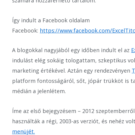
számára hozzáférhető tartalom.
Így indult a Facebook oldalam
Facebook:
https://www.facebook.com/ExcelTit
A blogokkal nagyjából egy időben indult el az
E
indulást elég sokáig tologattam, szkeptikus vol
marketing értékével. Aztán egy rendezvényen
T
platform fontosságáról, sőt, jópár trükköt is ta
médián a jelenlétem.
Íme az első bejegyzésem – 2012 szeptemberről
használták a régi, 2003-as verziót, és nehéz vo
menüjét.