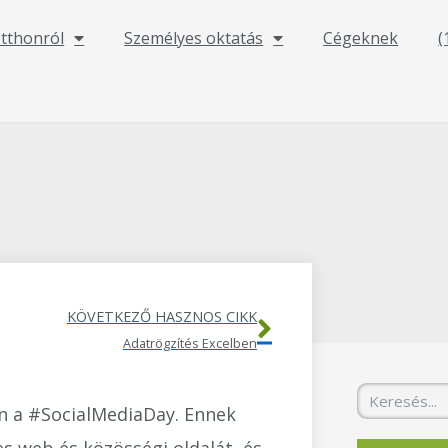
otthonról
Személyes oktatás
Cégeknek
(
Következő
KÖVETKEZŐ HASZNOS CIKK
Adatrögzítés Excelben
Keresés
n a #SocialMediaDay. Ennek