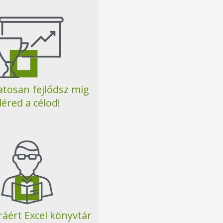
tosan fejlődsz míg
léred a célod!
ráért Excel könyvtár