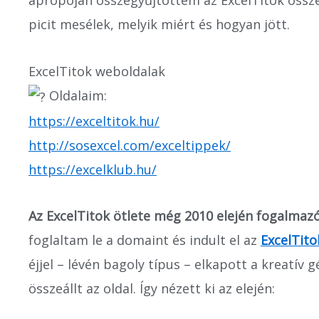
apropóján összegyűjtöttem az ExcelTitok össze
picit mesélek, melyik miért és hogyan jött.
ExcelTitok weboldalak
Oldalaim:
https://exceltitok.hu/
http://sosexcel.com/exceltippek/
https://excelklub.hu/
Az ExcelTitok ötlete még 2010 elején fogalm
foglaltam le a domaint és indult el az
ExcelTito
éjjel – lévén bagoly típus – elkapott a kreatív g
összeállt az oldal. Így nézett ki az elején: