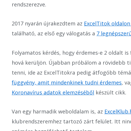
rendszerezve.
2017 nyarán újrakezdtem az
ExcelTitok oldalon 
található, az első egy válogatás a
7 legnépszer
Folyamatos kérdés, hogy érdemes-e 2 oldalt is 
hová kerüljön. Újabban próbálom a rövidebb ti
tenni, ide az ExcelTitokra pedig átfogóbb témá
függvény, amit mindenkinek tudni érdemes
, v
Koronavírus adatok elemzéséből
készült cikk.
Van egy harmadik weboldalam is, az
ExcelKlub.
klubrendszeremhez tartozó zárt felület. Itt nin