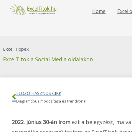
Skip
to
Home
Excel 
content
Excel Tippek
ExcelTitok a Social Media oldalakon
Előző
ELŐZŐ HASZNOS CIKK
Diagramtípus módosítása és trendvonal
2022. június 30-án írom
ezt a bejegyzést, ma va