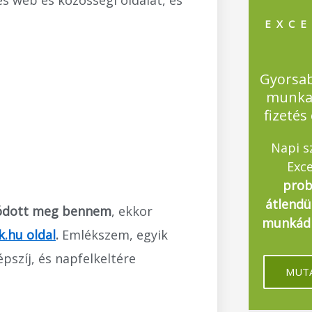
s web és közösségi oldalát, és
EXCE
Gyorsa
munka
fizetés
Napi s
Exce
prob
átlendü
azódott meg bennem
, ekkor
munkádb
k.hu oldal
.
Emlékszem, egyik
épszíj, és napfelkeltére
MUTA