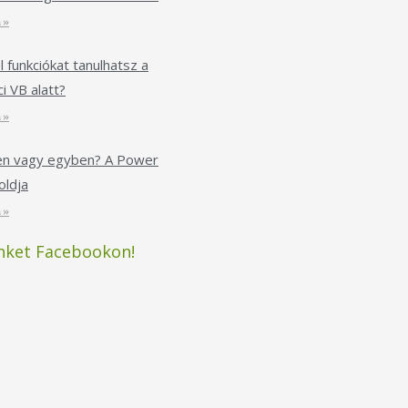
 »
l funkciókat tanulhatsz a
i VB alatt?
 »
ken vagy egyben? A Power
ldja
 »
nket Facebookon!