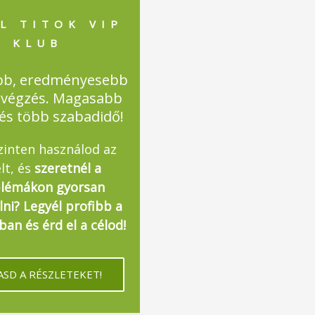
L TITOK VIP
KLUB
bb, eredményesebb
végzés. Magasabb
 és több szabadidő!
zinten használod az
lt, és
szeretnél a
lémákon gyorsan
lni? Legyél profibb a
an és érd el a célod!
SD A RÉSZLETEKET!