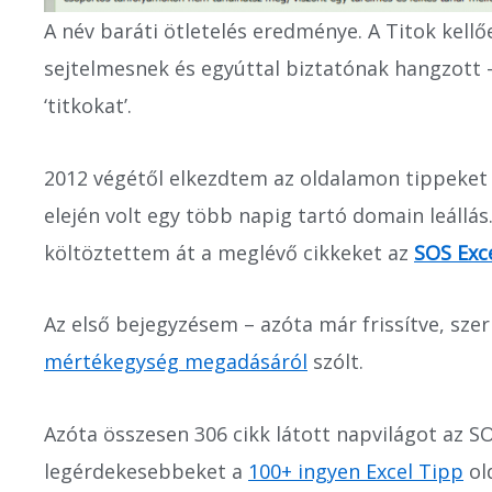
A név baráti ötletelés eredménye. A Titok kell
sejtelmesnek és egyúttal biztatónak hangzott 
‘titkokat’.
2012 végétől elkezdtem az oldalamon tippeket
elején volt egy több napig tartó domain leállá
költöztettem át a meglévő cikkeket az
SOS Exc
Az első bejegyzésem – azóta már frissítve, sze
mértékegység megadásáról
szólt.
Azóta összesen 306 cikk látott napvilágot az SO
legérdekesebbeket a
100+ ingyen Excel Tipp
ol