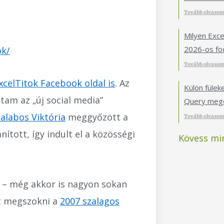
Tovább olvasom
Milyen Exce
2026-os foc
ok/
Tovább olvasom
xcelTitok Facebook oldal is
. Az
Külön füle
tam az „új social media”
Query mego
alabos Viktória
meggyőzött a
Tovább olvasom
nított, így indult el a közösségi
Kövess mi
 – még akkor is nagyon sokan
lt megszokni a
2007 szalagos