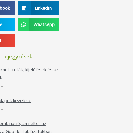
ebook
LinkedIn
pe
WhatsApp
l
 bejegyzések
nek: cellák, kijelölések és az
ek
 »
alapok kezelése
 »
kombináció, ami eltér az
s a Google Táblázatokban