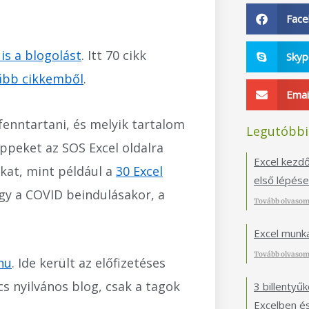
Fac
is a blogolást
. Itt 70 cikk
Sky
űbb cikkemből
.
Emai
fenntartani, és melyik tartalom
Legutóbbi
ppeket az SOS Excel oldalra
Excel kezdők
kat, mint például a
30 Excel
első lépés
agy a COVID beindulásakor, a
Tovább olvasom
Excel munk
Tovább olvasom
hu
. Ide került az előfizetéses
cs nyilvános blog, csak a tagok
3 billentyű
Excelben é