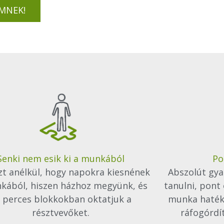
MNEK!
Senki nem esik ki a munkából
Po
t anélkül, hogy napokra kiesnének
Abszolút gya
kából, hiszen házhoz megyünk, és
tanulni, pont
 perces blokkokban oktatjuk a
munka haték
résztvevőket.
ráfogórdí