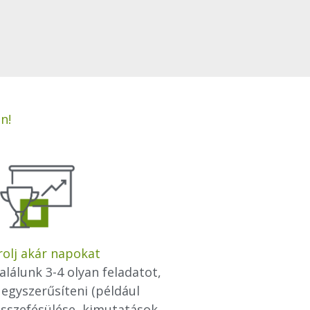
n!
olj akár napokat
alálunk 3-4 olyan feladatot,
 egyszerűsíteni (például
sszefésülése, kimutatások