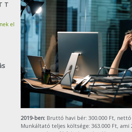
TT
nek el
ás
2019-ben:
Bruttó havi bér: 300.000 Ft, nettó 
Munkáltató teljes költsége: 363.000 Ft, ami