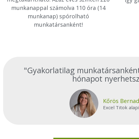
munkanappal számolva 110 óra (14
munkanap) spórolható
munkatársanként!
"Gyakorlatilag munkatársanként
hónapot nyerhetsz
Kőrös Bernad
Excel Titok alap