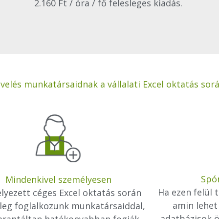
2.160 Ft / óra / fő felesleges kiadás.
elés munkatársaidnak a vállalati Excel oktatás sorá
Spór
Mindenkivel személyesen
Ha ezen felül t
elyezett céges Excel oktatás során
amin lehet
leg foglalkozunk munkatársaiddal,
adatbázisok ö
garantáltan hatékonyabban fogják