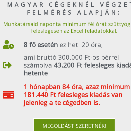
MAGYAR CÉGEKNÉL VÉGZE
FELMÉRÉS ALAPJÁN:
Munkatársaid naponta minimum fél órát szüttyög
feleslegesen az Excel feladatokkal.
8 fő esetén
ez heti 20 óra,
ami bruttó 300.000 Ft-os bérrel
számolva
43.200 Ft felesleges kiad
hetente
1 hónapban 84 óra, azaz minimum
181.440 Ft felesleges kiadás van
jelenleg a te cégedben is.
MEGOLDÁST SZERETNÉK!