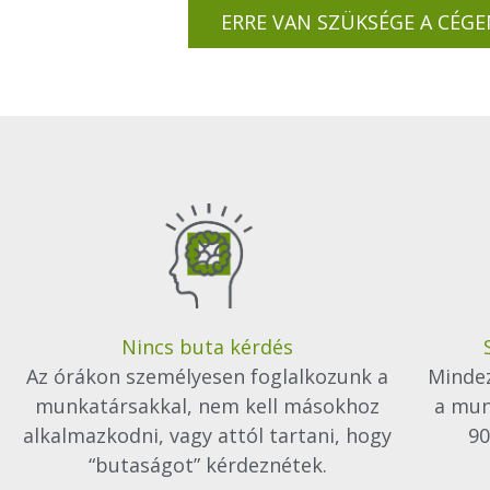
ERRE VAN SZÜKSÉGE A CÉGE
Nincs buta kérdés
Az órákon személyesen foglalkozunk a
Mindez
munkatársakkal, nem kell másokhoz
a mun
alkalmazkodni, vagy attól tartani, hogy
90
“butaságot” kérdeznétek.