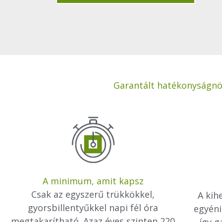
Garantált hatékonyságnöv
A minimum, amit kapsz
Csak az egyszerű trükkökkel,
A kih
gyorsbillentyűkkel napi fél óra
egyéni
megtakarítható. Azaz éves szinten 220
így 