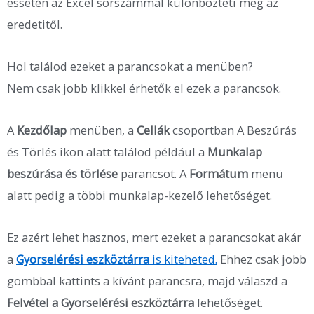
essetén az Excel sorszámmal különbözteti meg az
eredetitől.
Hol találod ezeket a parancsokat a menüben?
Nem csak jobb klikkel érhetők el ezek a parancsok.
A
Kezdőlap
menüben, a
Cellák
csoportban A Beszúrás
és Törlés ikon alatt találod például a
Munkalap
beszúrása és törlése
parancsot. A
Formátum
menü
alatt pedig a többi munkalap-kezelő lehetőséget.
Ez azért lehet hasznos, mert ezeket a parancsokat akár
a
Gyorselérési eszköztárra
is kiteheted.
Ehhez csak jobb
gombbal kattints a kívánt parancsra, majd válaszd a
Felvétel a Gyorselérési eszköztárra
lehetőséget.