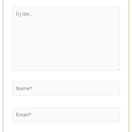
Írj
ide...
Name*
Email*