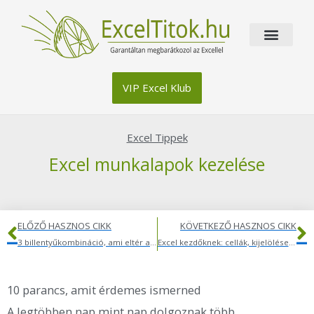
Skip
to
content
VIP Excel Klub
Excel Tippek
Excel munkalapok kezelése
Előző
K
ELŐZŐ HASZNOS CIKK
KÖVETKEZŐ HASZNOS CIKK
3 billentyűkombináció, ami eltér az Excelben és a Google Táblázatokban
Excel kezdőknek: cellák, kijelölések és az első lépések
10 parancs, amit érdemes ismerned
A legtöbben nap mint nap dolgoznak több