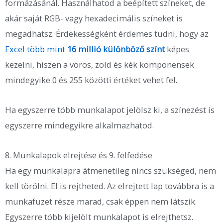
formázásánál. Használhatod a beépített színeket, de
akár saját RGB- vagy hexadecimális színeket is
megadhatsz. Érdekességként érdemes tudni, hogy az
Excel több mint
16 millió különböző színt
képes
kezelni, hiszen a vörös, zöld és kék komponensek
mindegyike 0 és 255 közötti értéket vehet fel.
Ha egyszerre több munkalapot jelölsz ki, a színezést is
egyszerre mindegyikre alkalmazhatod.
8. Munkalapok elrejtése és 9. felfedése
Ha egy munkalapra átmenetileg nincs szükséged, nem
kell törölni. El is rejtheted. Az elrejtett lap továbbra is a
munkafüzet része marad, csak éppen nem látszik.
Egyszerre több kijelölt munkalapot is elrejthetsz.