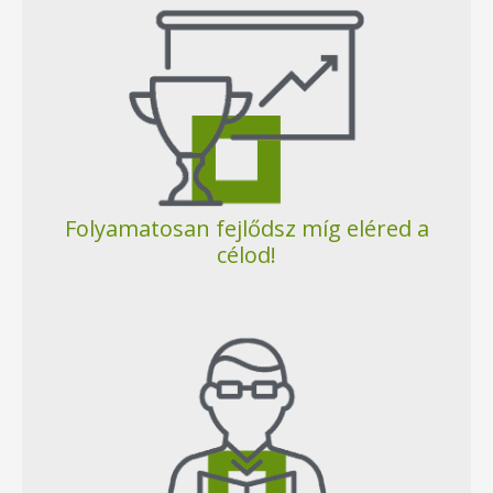
Folyamatosan fejlődsz míg eléred a
célod!