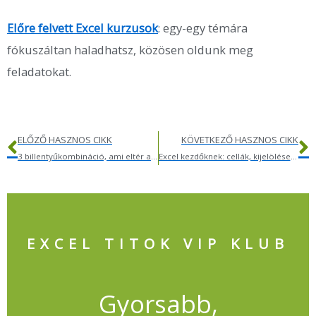
Előre felvett Excel kurzusok
: egy-egy témára
fókuszáltan haladhatsz, közösen oldunk meg
feladatokat.
Előző
K
ELŐZŐ HASZNOS CIKK
KÖVETKEZŐ HASZNOS CIKK
3 billentyűkombináció, ami eltér az Excelben és a Google Táblázatokban
Excel kezdőknek: cellák, kijelölések és az első lépések
EXCEL TITOK VIP KLUB
Gyorsabb,