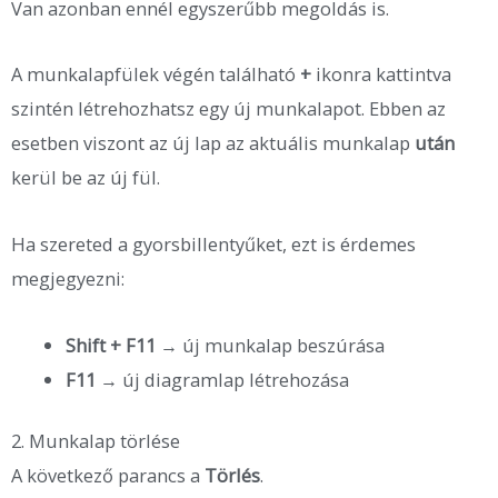
Van azonban ennél egyszerűbb megoldás is.
A munkalapfülek végén található
+
ikonra kattintva
szintén létrehozhatsz egy új munkalapot. Ebben az
esetben viszont az új lap az aktuális munkalap
után
kerül be az új fül.
Ha szereted a gyorsbillentyűket, ezt is érdemes
megjegyezni:
Shift + F11
→ új munkalap beszúrása
F11
→ új diagramlap létrehozása
2. Munkalap törlése
A következő parancs a
Törlés
.