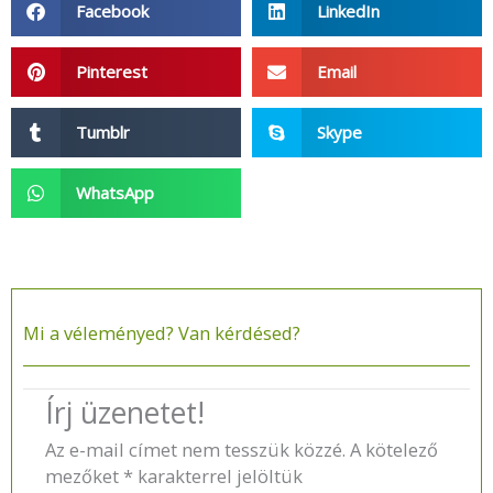
Facebook
LinkedIn
Pinterest
Email
Tumblr
Skype
WhatsApp
Mi a véleményed? Van kérdésed?​
Írj üzenetet!
Az e-mail címet nem tesszük közzé.
A kötelező
mezőket
*
karakterrel jelöltük