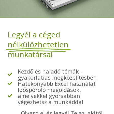
Legyél a céged
nélkülözhetetlen
munkatársa!
Kezdő és haladó témák -
gyakorlatias megközelítésben
Hatékonyabb Excel használat
Időspóroló megoldások,
amelyekkel gyorsabban
végezhetsz a munkáddal
Olvasd el és legyél Te az, akitől