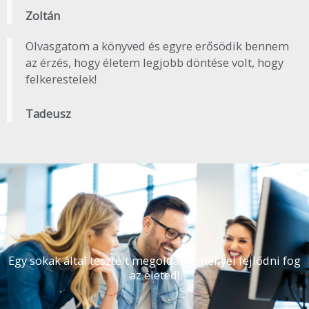
Zoltán
Olvasgatom a könyved és egyre erősödik bennem
az érzés, hogy életem legjobb döntése volt, hogy
felkerestelek!
Tadeusz
Egy sokak által tesztelt megoldás, amellyel fejlődni fog
az életed!