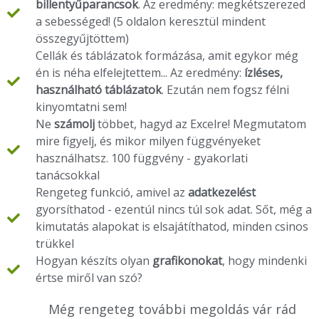
billentyűparancsok
. Az eredmény: megkétszerezed
a sebességed! (5 oldalon keresztül mindent
összegyűjtöttem)
Cellák és táblázatok formázása, amit egykor még
én is néha elfelejtettem... Az eredmény:
ízléses,
használható táblázatok
. Ezután nem fogsz félni
kinyomtatni sem!
Ne
számolj
többet, hagyd az Excelre! Megmutatom
mire figyelj, és mikor milyen függvényeket
használhatsz. 100 függvény - gyakorlati
tanácsokkal
Rengeteg funkció, amivel az
adatkezelést
gyorsíthatod - ezentúl nincs túl sok adat. Sőt, még a
kimutatás alapokat is elsajátíthatod, minden csinos
trükkel
Hogyan készíts olyan
grafikonokat
, hogy mindenki
értse miről van szó?
Még rengeteg további megoldás vár rád