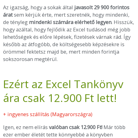
Az igazság, hogy a sokak által
javasolt 29 900 forintos
árat
sem kérjük érte, mert szeretnék, hogy mindenki,
de tényleg
mindenki számára elérhető legyen
. Hisszük,
hogy azáltal, hogy fejlődik az Excel tudásod még jobb
lehetőségek és előre lépések, fizetések várnak rád. Így
később az átfogóbb, de költségesebb képzésekre is
örömmel fektetsz majd be, mert minden forintja
sokszorosan megtérül.
Ezért az Excel Tankönyv
ára csak 12.900 Ft lett!
+ ingyenes szállítás (Magyarországra)
Igen, ez nem elírás
valóban csak 12.900 Ft!
Már több
ezer ember életét tette könnyebbé a könyvben