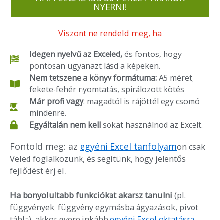
NYERNI!
Viszont ne rendeld meg, ha
Idegen nyelvű az Exceled,
és fontos, hogy
pontosan ugyanazt lásd a képeken.
Nem tetszene a könyv formátuma:
A5 méret,
fekete-fehér nyomtatás, spirálozott kötés
Már profi vagy
: magadtól is rájöttél egy csomó
mindenre.
Egyáltalán nem kell
sokat használnod az Excelt.
Fontold meg: az
egyéni Excel tanfolyam
on csak
Veled foglalkozunk, és segítünk, hogy jelentős
.
fejlődést érj el
Ha bonyolultabb funkciókat akarsz tanulni
(pl.
függvények, függvény egymásba ágyazások, pivot
tábla), akkor gyere inkább
egyéni Excel oktatásra
,