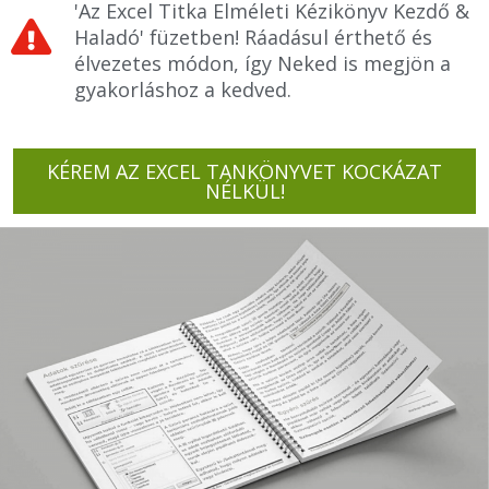
'Az Excel Titka Elméleti Kézikönyv Kezdő &
Haladó' füzetben! Ráadásul érthető és
élvezetes módon, így Neked is megjön a
gyakorláshoz a kedved.
KÉREM AZ EXCEL TANKÖNYVET KOCKÁZAT
NÉLKÜL!