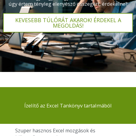
úgy értem tényleg elenyésző összegért, érdekelne?
KEVESEBB TÚLÓRÁT AKAROK! ÉRDEKEL A
MEGOLDÁS!
Ízelítő az Excel Tankönyv tartalmából
Szuper hasznos Excel mozgások és