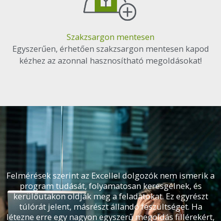
Szakzsargon mentesen
Egyszerűen, érhetően szakzsargon mentesen kapod
kézhez az azonnal hasznosítható megoldásokat!
Felmérések szerint az Excellel dolgozók nem ismerik a
program tudását, folyamatosan keresgélnek, és
kerülőutakon oldják meg a feladatokat. Ez egyrészt
túlórát jelent, másrészt állandó feszültséget. Ha
létezne erre egy nagyon egyszerű megoldás fillérekért,