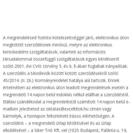
A megrendelésed fizetési kötelezettséggel járó, elektronikus úton
megkötött szerződésnek minősül, melyre az elektronikus
kereskedelmi szolgáltatások, valamint az információs
társadalommal összefüggő szolgáltatások egyes kérdéseiről
szóló 2001. évi CVIII. törvény 5. és 6. §-ában foglaltak irányadóak.
A szerződés a távollevők között kötött szerződésekről szóló
45/2014. (II. 26.) Kormányrendelet hatálya alá tartozik. Ennek
értelmében az elektronikus úton leadott megrendelések esetén a
megrendelő 14 napon belül indoklás nélkül elállhat a szerződéstől.
Elállási szándékodat a megrendeléstől számított 14 napon belül e-
mailben jelezheted az oktatas@exceltitok.hu címen vagy
bármelyik, a honlapon feltüntetett írásos elérhetőségen. A
szerződést – a megrendelő űrlap kitöltésével és az űrlap
elküldésével – a Siker Trió Kft.-vel (1025 Budapest, Palánta u. 14,