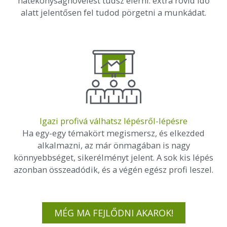
hatékonyságnövelést tudsz elérni: extra rövid idő
alatt jelentősen fel tudod pörgetni a munkádat.
Igazi profivá válhatsz lépésről-lépésre
Ha egy-egy témakört megismersz, és elkezded
alkalmazni, az már önmagában is nagy
könnyebbséget, sikerélményt jelent. A sok kis lépés
azonban összeadódik, és a végén egész profi leszel.
MÉG MA FEJLŐDNI AKAROK!