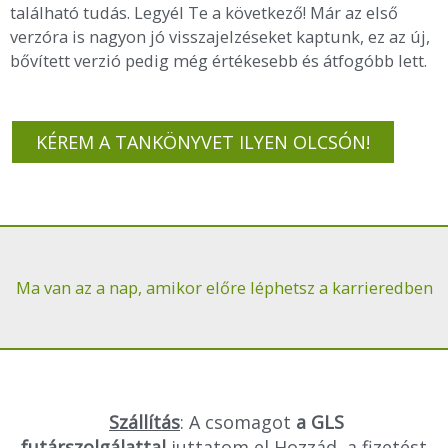
található tudás. Legyél Te a következő! Már az első
verzóra is nagyon jó visszajelzéseket kaptunk, ez az új,
bővített verzió pedig még értékesebb és átfogóbb lett.
KÉREM A TANKÖNYVET ILYEN OLCSÓN!
Ma van az a nap, amikor előre léphetsz a karrieredben
Szállítás
:
A csomagot
a GLS
futárszolgálattal
juttatom el Hozzád,
a fizetést