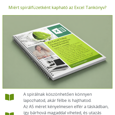
Miért spirálfüzetként kapható az Excel Tankönyv?
A spirálnak köszönhetően könnyen
lapozhatod, akár félbe is hajthatod.
Az A5 méret kényelmesen elfér a táskádban,
így bárhová magaddal viheted, és utazás