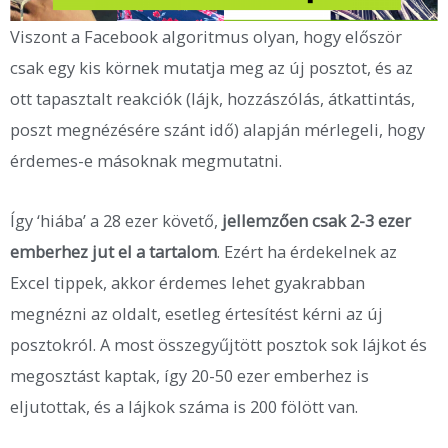
Viszont a Facebook algoritmus olyan, hogy először
csak egy kis körnek mutatja meg az új posztot, és az
ott tapasztalt reakciók (lájk, hozzászólás, átkattintás,
poszt megnézésére szánt idő) alapján mérlegeli, hogy
érdemes-e másoknak megmutatni.
Így ‘hiába’ a 28 ezer követő,
jellemzően csak 2-3 ezer
emberhez jut el a tartalom
. Ezért ha érdekelnek az
Excel tippek, akkor érdemes lehet gyakrabban
megnézni az oldalt, esetleg értesítést kérni az új
posztokról. A most összegyűjtött posztok sok lájkot és
megosztást kaptak, így 20-50 ezer emberhez is
eljutottak, és a lájkok száma is 200 fölött van.