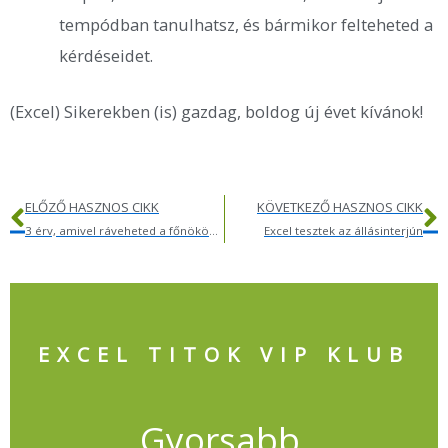
tempódban tanulhatsz, és bármikor felteheted a
kérdéseidet.
(Excel) Sikerekben (is) gazdag, boldog új évet kívánok!
Előző
K
ELŐZŐ HASZNOS CIKK
KÖVETKEZŐ HASZNOS CIKK
3 érv, amivel ráveheted a főnököd, hogy támogassa az Excel tanulásod
Excel tesztek az állásinterjún
EXCEL TITOK VIP KLUB
Gyorsabb,