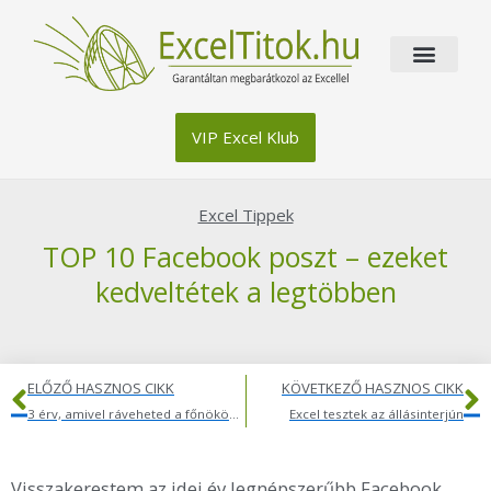
Skip
to
content
VIP Excel Klub
Excel Tippek
TOP 10 Facebook poszt – ezeket
kedveltétek a legtöbben
Előző
K
ELŐZŐ HASZNOS CIKK
KÖVETKEZŐ HASZNOS CIKK
3 érv, amivel ráveheted a főnököd, hogy támogassa az Excel tanulásod
Excel tesztek az állásinterjún
Visszakerestem az idei év legnépszerűbb Facebook