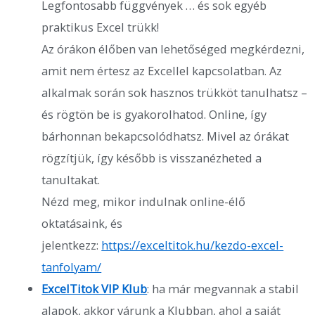
Legfontosabb függvények … és sok egyéb
praktikus Excel trükk!
Az órákon élőben van lehetőséged megkérdezni,
amit nem értesz az Excellel kapcsolatban. Az
alkalmak során sok hasznos trükköt tanulhatsz –
és rögtön be is gyakorolhatod. Online, így
bárhonnan bekapcsolódhatsz. Mivel az órákat
rögzítjük, így később is visszanézheted a
tanultakat.
Nézd meg, mikor indulnak online-élő
oktatásaink, és
jelentkezz:
https://exceltitok.hu/kezdo-excel-
tanfolyam/
ExcelTitok VIP Klub
: ha már megvannak a stabil
alapok, akkor várunk a Klubban, ahol a saját