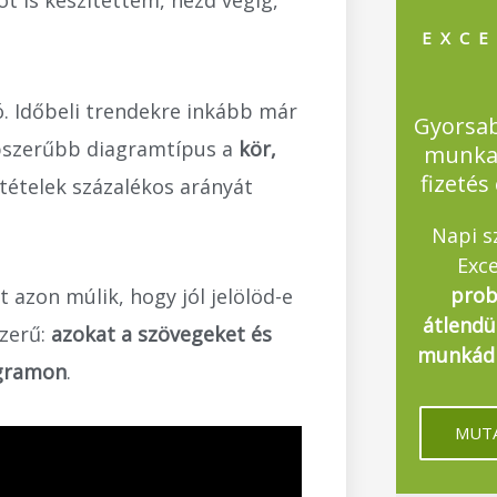
ót is készítettem, nézd végig,
EXCE
. Időbeli trendekre inkább már
Gyorsa
pszerűbb diagramtípus a
kör,
munka
fizetés
tételek százalékos arányát
Napi s
Exce
prob
 azon múlik, hogy jól jelölöd-e
átlendü
szerű:
azokat a szövegeket és
munkádb
agramon
.
MUTA