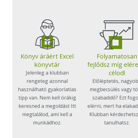
Könyv áráért Excel
Folyamatosan
könyvtár
fejlődsz míg elér
célod!
Jelenleg a klubban
rengeteg azonnal
Előléptetés, nagyo
használható gyakorlatias
megbecsülés vagy t
tipp van. Nem kell órákig
szabadidő? Ezt fog
keresned a megoldást Itt
elérni, mert ha elakad
megtalálod, ami kell a
Klubban kérdezhetsz
munkádhoz.
tanulhatsz.