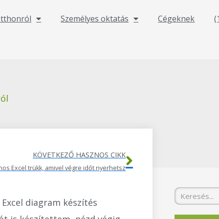
otthonról
Személyes oktatás
Cégeknek
(
ól
Következő
KÖVETKEZŐ HASZNOS CIKK
os Excel trükk, amivel végre időt nyerhetsz
Keresés
 Excel diagram készítés