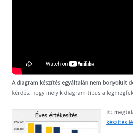
A diagram készítés egyáltalán nem bonyolult d
kérdés, hogy melyik diagram-típus a legmegfel
Itt megta
készítés l