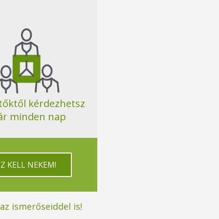
tőktől kérdezhetsz
ár minden nap
EZ KELL NEKEM!
z ismerőseiddel is!