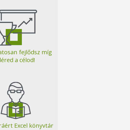
tosan fejlődsz míg
léred a célod!
ráért Excel könyvtár