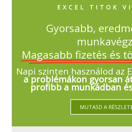
EXCEL TITOK V
Gyorsabb, ered
munkavégz
Magasabb fizetés és t
Napi szinten használod az E
a problémákon gyorsan át
profibb a munkádban és 
MUTASD A RÉSZLETE