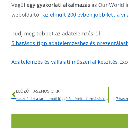
Végül
egy gyakorlati alkalmazás
az Our World i
weboldaltól:
az elmúlt 200 évben jobb lett a vil
Tudj meg többet az adatelemzésről
5 hatásos tipp adatelemzéshez és prezentálás
Adatelemzés és vállalati műszerfal készítés Exc
Előző
ELŐZŐ HASZNOS CIKK
Használd ki a tartalomtól függő Feltételes formázás előnyeit
7 haszn