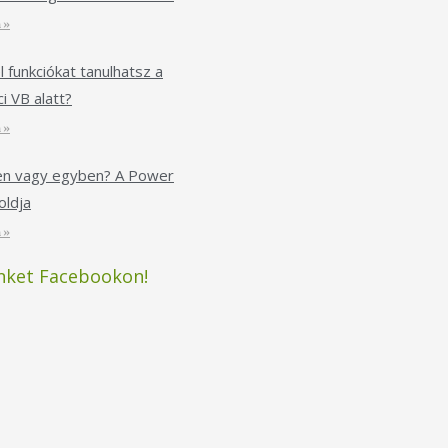
 »
l funkciókat tanulhatsz a
i VB alatt?
 »
ken vagy egyben? A Power
ldja
 »
nket Facebookon!