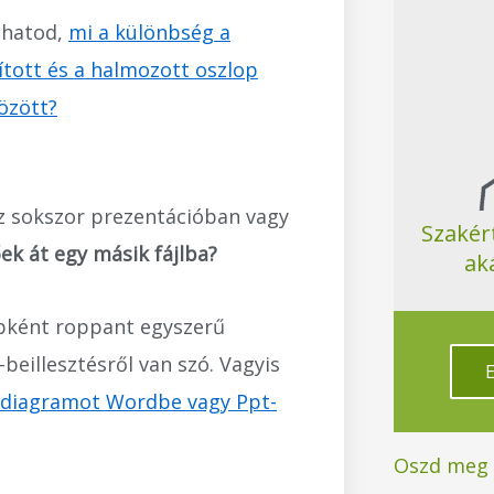
thatod,
mi a különbség a
tott és a halmozott oszlop
özött?
az sokszor prezentációban vagy
Szakér
ek át egy másik fájlba?
ak
bként roppant egyszerű
beillesztésről van szó. Vagyis
z diagramot Wordbe vagy Ppt-
Oszd meg a