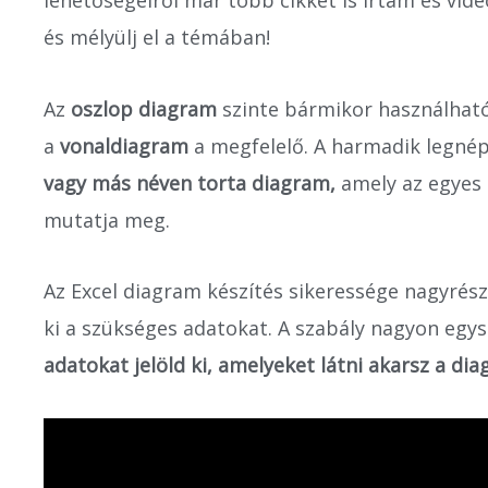
lehetőségeiről már több cikket is írtam és vide
és mélyülj el a témában!
Az
oszlop diagram
szinte bármikor használható
a
vonaldiagram
a megfelelő. A harmadik legné
vagy más néven torta diagram,
amely az egyes 
mutatja meg.
Az Excel diagram készítés sikeressége nagyrészt
ki a szükséges adatokat. A szabály nagyon egy
adatokat jelöld ki, amelyeket látni akarsz a di