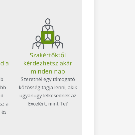
Szakértőktől
ed a
kérdezhetsz akár
minden nap
bb
Szeretnél egy támogató
öbb
közösség tagja lenni, akik
od
ugyanúgy lelkesednek az
sz a
Excelért, mint Te?
 és