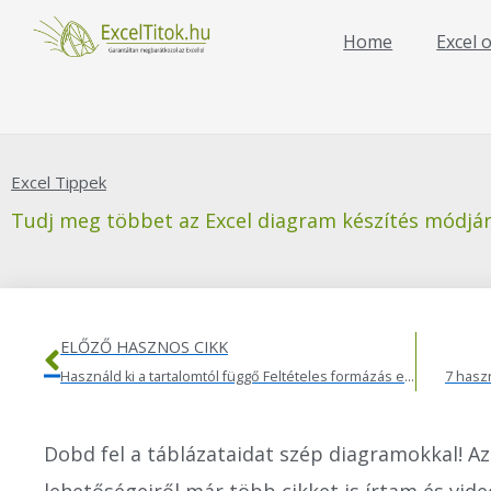
Skip
to
Home
Excel 
content
Excel Tippek
Tudj meg többet az Excel diagram készítés módjár
Előző
ELŐZŐ HASZNOS CIKK
Használd ki a tartalomtól függő Feltételes formázás előnyeit
7 haszn
Dobd fel a táblázataidat szép diagramokkal! Az