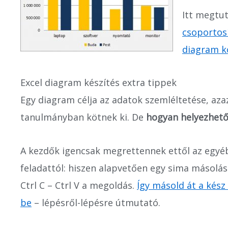
Itt megtu
csoportosí
diagram k
Excel diagram készítés extra tippek
Egy diagram célja az adatok szemléltetése, az
tanulmányban kötnek ki. De
hogyan helyezhető
A kezdők igencsak megrettennek ettől az egyé
feladattól: hiszen alapvetően egy sima másolás-
Ctrl C – Ctrl V a megoldás.
Így másold át a kés
be
– lépésről-lépésre útmutató.