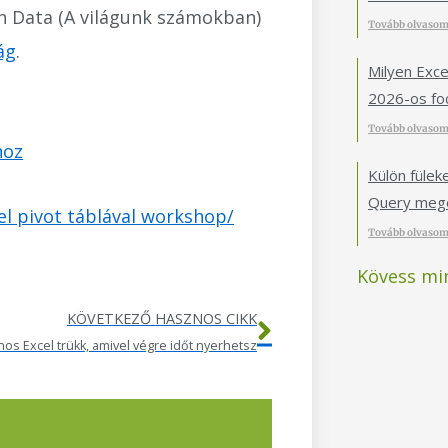
n Data (A világunk számokban)
Tovább olvasom
ág
.
Milyen Exce
2026-os foc
Tovább olvasom
hoz
Külön füle
Query mego
el pivot táblával workshop/
Tovább olvasom
Kövess mi
Következő
KÖVETKEZŐ HASZNOS CIKK
os Excel trükk, amivel végre időt nyerhetsz