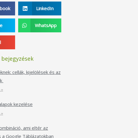
ebook
LinkedIn
pe
WhatsApp
l
 bejegyzések
nek: cellák, kijelölések és az
ek
 »
alapok kezelése
 »
kombináció, ami eltér az
s a Google Táblázatokban