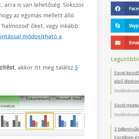
, arra is van lehetőség. Sokszor
Fac
hogy az egymás mellett álló
 ‘halmozod’ őket, vagy inkább
Sky
tintással módosítható a
Emai
Legutóbbi
zítést
, akkor itt még találsz
5
Excel kezdők
első lépés
Tovább olvasom
Excel munk
Tovább olvasom
3 billentyű
Excelben é