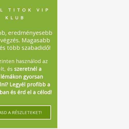
L TITOK VIP
KLUB
bb, eredményesebb
végzés. Magasabb
 és több szabadidő!
zinten használod az
lt, és
szeretnél a
lémákon gyorsan
lni? Legyél profibb a
an és érd el a célod!
SD A RÉSZLETEKET!