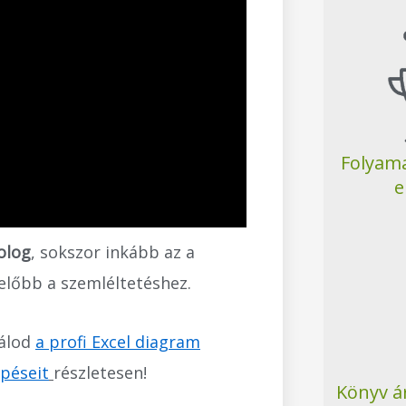
Folyama
e
olog
, sokszor inkább az a
előbb a szemléltetéshez.
lálod
a profi Excel diagram
épéseit
részletesen!
Könyv á