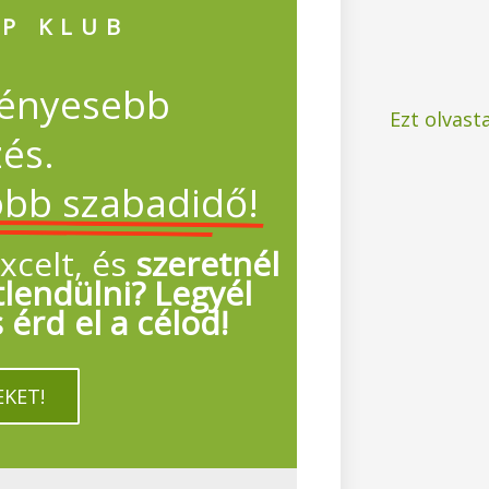
IP KLUB
ményesebb
Ezt olvast
és.
öbb szabadidő!
xcelt, és
szeretnél
lendülni? Legyél
érd el a célod!
KET!