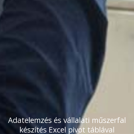
Adatelemzés és vállalati műszerfal
készítés Excel pivot táblával