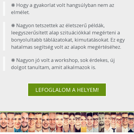
❋ Hogy a gyakorlat volt hangsúlyban nem az
elmélet.
❋ Nagyon tetszettek az életszerű példák,
leegyszerűsített alap szituációkkal megérteni a
bonyolultabb táblázatokat, kimutatásokat. Ez egy
hatalmas segítség volt az alapok megértéséhez.
❋ Nagyon jó volt a workshop, sok érdekes, új
dolgot tanultam, amit alkalmazok is.
LEFOGLALOM A HELYEM!