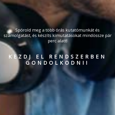
Spórold meg a több órás kutatómunkát és
számolgatást, és készíts kimutatásokat mindössze pár
perc alatt!
KEZDJ EL RENDSZERBEN
GONDOLKODNI!