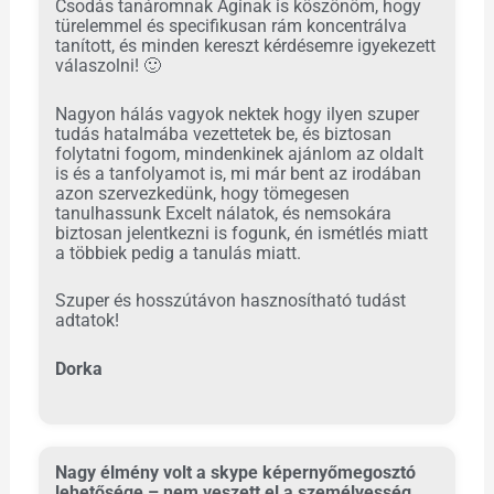
Csodás tanáromnak Áginak is köszönöm, hogy
türelemmel és specifikusan rám koncentrálva
tanított, és minden kereszt kérdésemre igyekezett
válaszolni!
🙂
Nagyon hálás vagyok nektek hogy ilyen szuper
tudás hatalmába vezettetek be, és biztosan
folytatni fogom, mindenkinek ajánlom az oldalt
is és a tanfolyamot is, mi már bent az irodában
azon szervezkedünk, hogy tömegesen
tanulhassunk Excelt nálatok, és nemsokára
biztosan jelentkezni is fogunk, én ismétlés miatt
a többiek pedig a tanulás miatt.
Szuper és hosszútávon hasznosítható tudást
adtatok!
Dorka
Nagy élmény volt a skype képernyőmegosztó
lehetősége – nem veszett el a személyesség