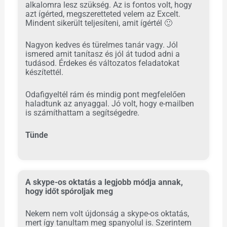
alkalomra lesz szükség. Az is fontos volt, hogy
azt ígérted, megszeretteted velem az Excelt.
Mindent sikerült teljesíteni, amit ígértél
🙂
Nagyon kedves és türelmes tanár vagy. Jól
ismered amit tanítasz és jól át tudod adni a
tudásod. Érdekes és változatos feladatokat
készítettél.
Odafigyeltél rám és mindig pont megfelelően
haladtunk az anyaggal. Jó volt, hogy e-mailben
is számíthattam a segítségedre.
Tünde
A skype-os oktatás a legjobb módja annak,
hogy időt spóroljak meg
Nekem nem volt újdonság a skype-os oktatás,
mert így tanultam meg spanyolul is. Szerintem