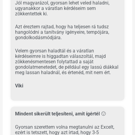
Jól magyarázol, gyorsan lehet veled haladni,
ugyanakkor a váratlan kérdéseim sem
zökkentettek ki.
Azt éreztem rajtad, hogy ha teljesen rá tudsz
hangolódni a tanítvány igényeire, tempójára,
gondolkodásmódjára.
Velem gyorsan haladtál és a váratlan
kérdéseimre is higgadtan válaszoltál, majd
zökkenésmentesen folytattad a saját
gondolatmenetedet, de például egy lassú diákkal
meg lassan haladnál, és értenéd, mit nem ért.
Viki
Mindent sikerült teljesíteni, amit ígértél
🙂
Gyorsan szerettem volna megtanulni az Excelt,
ezért is tetszett, hogy azt írtad, hogy 3-5