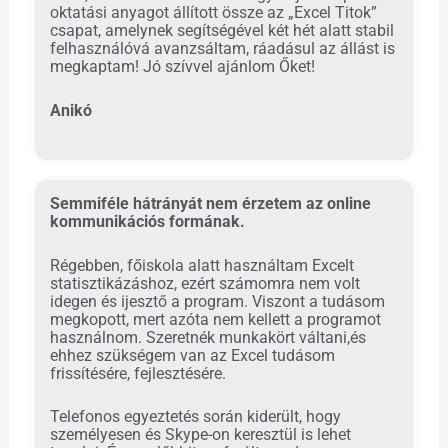
oktatási anyagot állított össze az „Excel Titok”
csapat, amelynek segítségével két hét alatt stabil
felhasználóvá avanzsáltam, ráadásul az állást is
megkaptam! Jó szívvel ajánlom Őket!
Anikó
Semmiféle hátrányát nem érzetem az online
kommunikációs formának.
Régebben, főiskola alatt használtam Excelt
statisztikázáshoz, ezért számomra nem volt
idegen és ijesztő a program. Viszont a tudásom
megkopott, mert azóta nem kellett a programot
használnom. Szeretnék munkakört váltani,és
ehhez szükségem van az Excel tudásom
frissítésére, fejlesztésére.
Telefonos egyeztetés során kiderült, hogy
személyesen és Skype-on keresztül is lehet