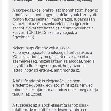
A skype-os Excel órákról azt mondhatom, hogy jó
döntés volt, mert nagyon hatékonynak bizonyult:
rögtön tudtál segíteni, magyarázni, rugalmasan
változtatni az óra szerkezetét az én igényeim
szerint. Sokat tett hozzá az eredményeimhez a
kedves, TÜRELMES személyiséged, a
figyelmed.:))
Nekem nagy élmény volt a skype
képernyőmegosztó lehetősége, fantasztikus a
XXI. századot így megélni! Nem veszett el a
személyesség, hiszen láttam az arcodat, mégis
együtt tudtunk úgy dolgozni, hogy azonnal
láttad, hogy jól értem-e, amit mondasz.
A házi feladatok is elegendőek, de nem
elrettentőek voltak, egy szó, mint száz, tényleg
mindenkinek ajánlom a módszert, aki meg akarja
tanulni az Excelt.
A füzeteket az alapok elsajátításához jónak
találtam, de merült fel kérdésem, amire nem