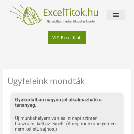
Skip
to
content
VIP Excel Klub
Ügyfeleink mondták
Gyakorlatban nagyon jól alkalmazható a
tananyag.
Új munkahelyem van és itt napi szinten
használni kell az excelt. (A régi munkahelyemen
nem kellett, sajnos.)