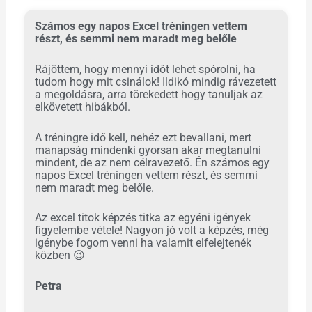
Számos egy napos Excel tréningen vettem
részt, és semmi nem maradt meg belőle
Rájöttem, hogy mennyi időt lehet spórolni, ha
tudom hogy mit csinálok! Ildikó mindig rávezetett
a megoldásra, arra törekedett hogy tanuljak az
elkövetett hibákból.
A tréningre idő kell, nehéz ezt bevallani, mert
manapság mindenki gyorsan akar megtanulni
mindent, de az nem célravezető. Én számos egy
napos Excel tréningen vettem részt, és semmi
nem maradt meg belőle.
Az excel titok képzés titka az egyéni igények
figyelembe vétele! Nagyon jó volt a képzés, még
igénybe fogom venni ha valamit elfelejtenék
közben
😉
Petra