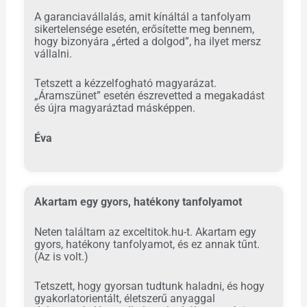
A garanciavállalás, amit kínáltál a tanfolyam
sikertelensége esetén, erősítette meg bennem,
hogy bizonyára „érted a dolgod”, ha ilyet mersz
vállalni.
Tetszett a kézzelfogható magyarázat.
„Áramszünet” esetén észrevetted a megakadást
és újra magyaráztad másképpen.
Éva
Akartam egy gyors, hatékony tanfolyamot
Neten találtam az exceltitok.hu-t. Akartam egy
gyors, hatékony tanfolyamot, és ez annak tűnt.
(Az is volt.)
Tetszett, hogy gyorsan tudtunk haladni, és hogy
gyakorlatorientált, életszerű anyaggal