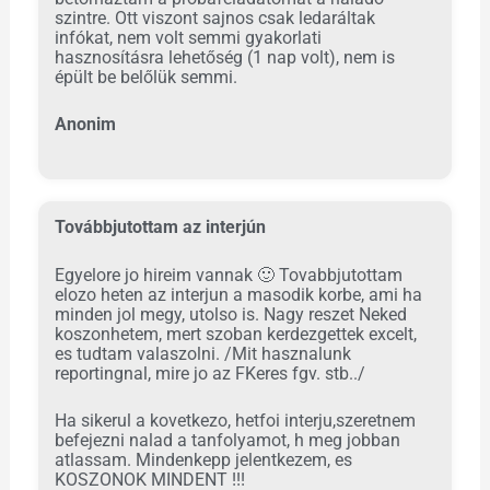
szintre. Ott viszont sajnos csak ledaráltak
infókat, nem volt semmi gyakorlati
hasznosításra lehetőség (1 nap volt), nem is
épült be belőlük semmi.
Anonim
Továbbjutottam az interjún
Egyelore jo hireim vannak
🙂
Tovabbjutottam
elozo heten az interjun a masodik korbe, ami ha
minden jol megy, utolso is. Nagy reszet Neked
koszonhetem, mert szoban kerdezgettek excelt,
es tudtam valaszolni. /Mit hasznalunk
reportingnal, mire jo az FKeres fgv. stb../
Ha sikerul a kovetkezo, hetfoi interju,szeretnem
befejezni nalad a tanfolyamot, h meg jobban
atlassam. Mindenkepp jelentkezem, es
KOSZONOK MINDENT !!!