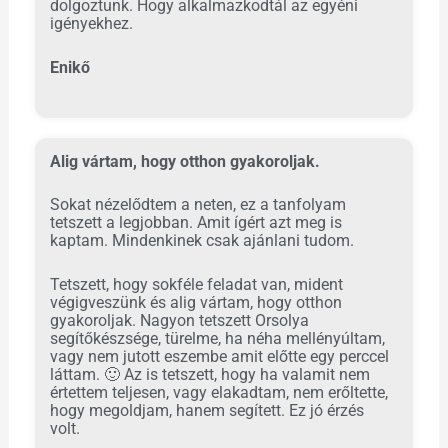
dolgoztunk. Hogy alkalmazkodtál az egyéni
igényekhez.
Enikő
Alig vártam, hogy otthon gyakoroljak.
Sokat nézelődtem a neten, ez a tanfolyam
tetszett a legjobban. Amit ígért azt meg is
kaptam. Mindenkinek csak ajánlani tudom.
Tetszett, hogy sokféle feladat van, mident
végigveszünk és alig vártam, hogy otthon
gyakoroljak. Nagyon tetszett Orsolya
segítőkészsége, türelme, ha néha mellényúltam,
vagy nem jutott eszembe amit előtte egy perccel
láttam.
🙂
Az is tetszett, hogy ha valamit nem
értettem teljesen, vagy elakadtam, nem erőltette,
hogy megoldjam, hanem segített. Ez jó érzés
volt.