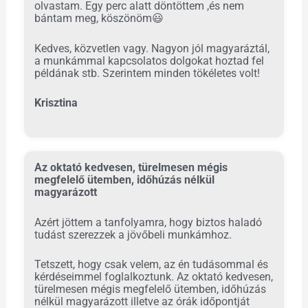
olvastam. Egy perc alatt döntöttem ,és nem
bántam meg, köszönöm
😃
Kedves, közvetlen vagy. Nagyon jól magyaráztál,
a munkámmal kapcsolatos dolgokat hoztad fel
példának stb. Szerintem minden tökéletes volt!
Krisztina
Az oktató kedvesen, türelmesen mégis
megfelelő ütemben, időhúzás nélkül
magyarázott
Azért jöttem a tanfolyamra, hogy biztos haladó
tudást szerezzek a jövőbeli munkámhoz.
Tetszett, hogy csak velem, az én tudásommal és
kérdéseimmel foglalkoztunk. Az oktató kedvesen,
türelmesen mégis megfelelő ütemben, időhúzás
nélkül magyarázott illetve az órák időpontját