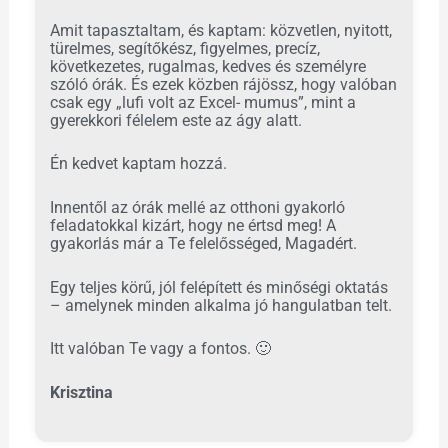
Amit tapasztaltam, és kaptam: közvetlen, nyitott,
türelmes, segítőkész, figyelmes, precíz,
következetes, rugalmas, kedves és személyre
szóló órák. És ezek közben rájössz, hogy valóban
csak egy „lufi volt az Excel- mumus”, mint a
gyerekkori félelem este az ágy alatt.
Én kedvet kaptam hozzá.
Innentől az órák mellé az otthoni gyakorló
feladatokkal kizárt, hogy ne értsd meg! A
gyakorlás már a Te felelősséged, Magadért.
Egy teljes körű, jól felépített és minőségi oktatás
– amelynek minden alkalma jó hangulatban telt.
Itt valóban Te vagy a fontos.
🙂
Krisztina