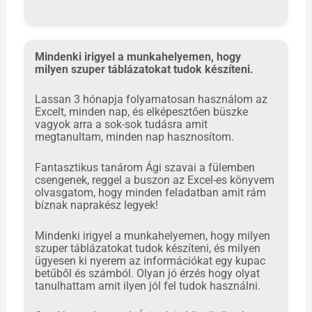
Mindenki irigyel a munkahelyemen, hogy
milyen szuper táblázatokat tudok készíteni.
Lassan 3 hónapja folyamatosan használom az
Excelt, minden nap, és elképesztően büszke
vagyok arra a sok-sok tudásra amit
megtanultam, minden nap hasznosítom.
Fantasztikus tanárom Ági szavai a fülemben
csengenek, reggel a buszon az Excel-es könyvem
olvasgatom, hogy minden feladatban amit rám
bíznak naprakész legyek!
Mindenki irigyel a munkahelyemen, hogy milyen
szuper táblázatokat tudok készíteni, és milyen
ügyesen ki nyerem az információkat egy kupac
betűből és számból. Olyan jó érzés hogy olyat
tanulhattam amit ilyen jól fel tudok használni.