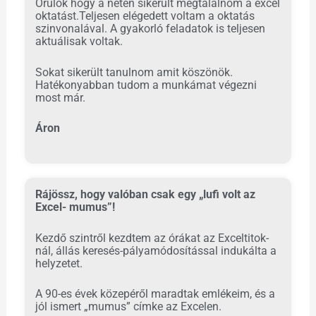
Örülök hogy a neten sikerült megtalálnom a excel
oktatást.Teljesen elégedett voltam a oktatás
szinvonalával. A gyakorló feladatok is teljesen
aktuálisak voltak.
Sokat sikerült tanulnom amit köszönök.
Hatékonyabban tudom a munkámat végezni
most már.
Áron
Rájössz, hogy valóban csak egy „lufi volt az
Excel- mumus”!
Kezdő szintről kezdtem az órákat az Exceltitok-
nál, állás keresés-pályamódosítással indukálta a
helyzetet.
A 90-es évek közepéről maradtak emlékeim, és a
jól ismert „mumus” címke az Excelen.