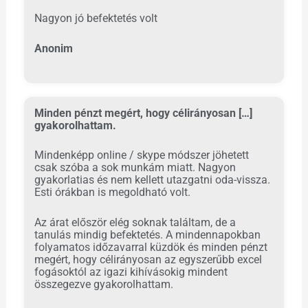
Nagyon jó befektetés volt
Anonim
Minden pénzt megért, hogy célirányosan […]
gyakorolhattam.
Mindenképp online / skype módszer jöhetett
csak szóba a sok munkám miatt. Nagyon
gyakorlatias és nem kellett utazgatni oda-vissza.
Esti órákban is megoldható volt.
Az árat először elég soknak találtam, de a
tanulás mindig befektetés. A mindennapokban
folyamatos időzavarral küzdök és minden pénzt
megért, hogy célirányosan az egyszerűbb excel
fogásoktól az igazi kihívásokig mindent
összegezve gyakorolhattam.