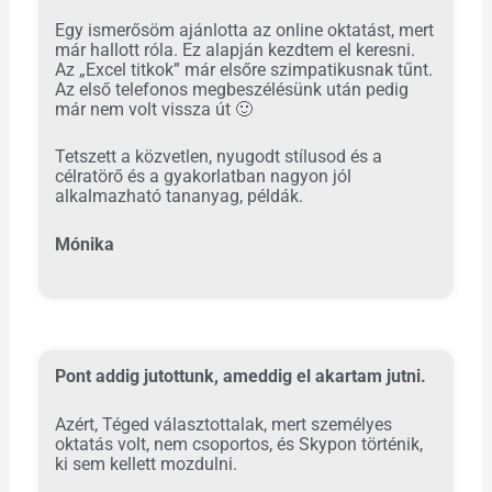
Egy ismerősöm ajánlotta az online oktatást, mert
már hallott róla. Ez alapján kezdtem el keresni.
Az „Excel titkok” már elsőre szimpatikusnak tűnt.
Az első telefonos megbeszélésünk után pedig
már nem volt vissza út
🙂
Tetszett a közvetlen, nyugodt stílusod és a
célratörő és a gyakorlatban nagyon jól
alkalmazható tananyag, példák.
Mónika
Pont addig jutottunk, ameddig el akartam jutni.
Azért, Téged választottalak, mert személyes
oktatás volt, nem csoportos, és Skypon történik,
ki sem kellett mozdulni.