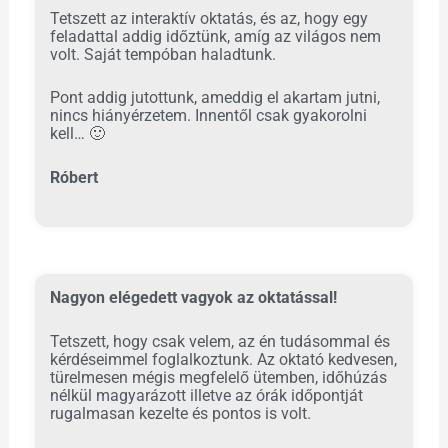
Tetszett az interaktív oktatás, és az, hogy egy
feladattal addig időztünk, amíg az világos nem
volt. Saját tempóban haladtunk.
Pont addig jutottunk, ameddig el akartam jutni,
nincs hiányérzetem. Innentől csak gyakorolni
kell…
🙂
Róbert
Nagyon elégedett vagyok az oktatással!
Tetszett, hogy csak velem, az én tudásommal és
kérdéseimmel foglalkoztunk. Az oktató kedvesen,
türelmesen mégis megfelelő ütemben, időhúzás
nélkül magyarázott illetve az órák időpontját
rugalmasan kezelte és pontos is volt.