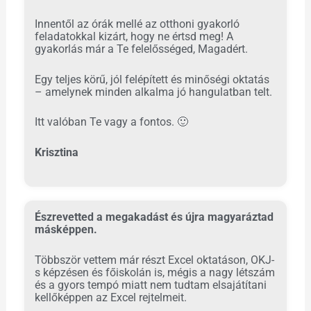
Innentől az órák mellé az otthoni gyakorló
feladatokkal kizárt, hogy ne értsd meg! A
gyakorlás már a Te felelősséged, Magadért.
Egy teljes körű, jól felépített és minőségi oktatás
– amelynek minden alkalma jó hangulatban telt.
Itt valóban Te vagy a fontos. 🙂
Krisztina
Észrevetted a megakadást és újra magyaráztad
másképpen.
Többször vettem már részt Excel oktatáson, OKJ-
s képzésen és főiskolán is, mégis a nagy létszám
és a gyors tempó miatt nem tudtam elsajátítani
kellőképpen az Excel rejtelmeit.