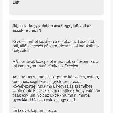
Edit
Rájössz, hogy valóban csak egy „lufi volt az
Excel- mumus”!
Kezdő szintről kezdtem az órákat az Exceltitok-
nál, állás keresés-pályamódosítással indukálta a
helyzetet.
A 90-es évek közepéről maradtak emlékeim, és a
jól ismert „mumus” címke az Excelen.
Amit tapasztaltam, és kaptam: közvetlen, nyitott,
türelmes, segítőkész, figyelmes, precíz,
következetes, rugalmas, kedves és személyre
szóló órák. És ezek közben rájössz, hogy valóban
csak egy „lufi volt az Excel- mumus”, mint a
gyerekkori félelem este az ágy alatt.
Én kedvet kaptam hozzá.