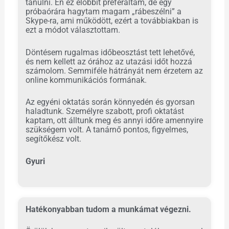
tanulni. Én ez előbbit preferáltam, de egy
próbaórára hagytam magam „rábeszélni” a
Skype-ra, ami működött, ezért a továbbiakban is
ezt a módot választottam.
Döntésem rugalmas időbeosztást tett lehetővé,
és nem kellett az órához az utazási időt hozzá
számolom. Semmiféle hátrányát nem érzetem az
online kommunikációs formának.
Az egyéni oktatás során könnyedén és gyorsan
haladtunk. Személyre szabott, profi oktatást
kaptam, ott álltunk meg és annyi időre amennyire
szükségem volt. A tanárnő pontos, figyelmes,
segítőkész volt.
Gyuri
Hatékonyabban tudom a munkámat végezni.