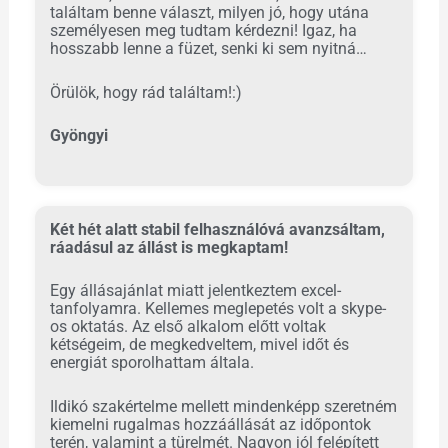
találtam benne választ, milyen jó, hogy utána
személyesen meg tudtam kérdezni! Igaz, ha
hosszabb lenne a füzet, senki ki sem nyitná…
Örülök, hogy rád találtam!:)
Gyöngyi
Két hét alatt stabil felhasználóvá avanzsáltam,
ráadásul az állást is megkaptam!
Egy állásajánlat miatt jelentkeztem excel-
tanfolyamra. Kellemes meglepetés volt a skype-
os oktatás. Az első alkalom előtt voltak
kétségeim, de megkedveltem, mivel időt és
energiát sporolhattam általa.
Ildikó szakértelme mellett mindenképp szeretném
kiemelni rugalmas hozzáállását az időpontok
terén, valamint a türelmét. Nagyon jól felépített