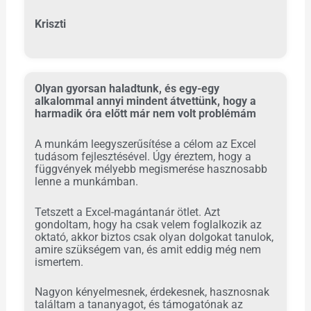
Kriszti
Olyan gyorsan haladtunk, és egy-egy
alkalommal annyi mindent átvettünk, hogy a
harmadik óra előtt már nem volt problémám
A munkám leegyszerűsítése a célom az Excel
tudásom fejlesztésével. Úgy éreztem, hogy a
függvények mélyebb megismerése hasznosabb
lenne a munkámban.
Tetszett a Excel-magántanár ötlet. Azt
gondoltam, hogy ha csak velem foglalkozik az
oktató, akkor biztos csak olyan dolgokat tanulok,
amire szükségem van, és amit eddig még nem
ismertem.
Nagyon kényelmesnek, érdekesnek, hasznosnak
találtam a tananyagot, és támogatónak az