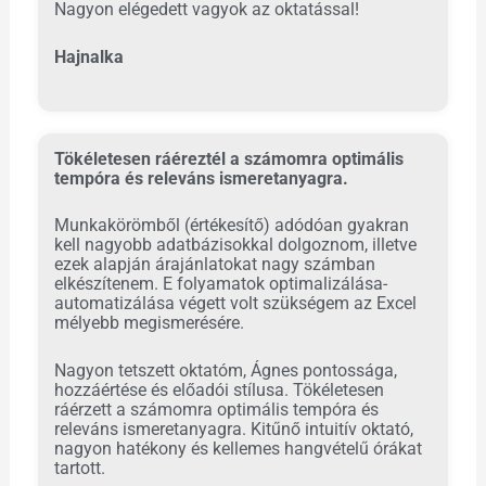
Nagyon elégedett vagyok az oktatással!
Hajnalka
Tökéletesen ráéreztél a számomra optimális
tempóra és releváns ismeretanyagra.
Munkakörömből (értékesítő) adódóan gyakran
kell nagyobb adatbázisokkal dolgoznom, illetve
ezek alapján árajánlatokat nagy számban
elkészítenem. E folyamatok optimalizálása-
automatizálása végett volt szükségem az Excel
mélyebb megismerésére.
Nagyon tetszett oktatóm, Ágnes pontossága,
hozzáértése és előadói stílusa. Tökéletesen
ráérzett a számomra optimális tempóra és
releváns ismeretanyagra. Kitűnő intuitív oktató,
nagyon hatékony és kellemes hangvételű órákat
tartott.