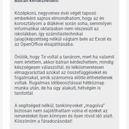
Bátran kérdezhettem
Középkorú, negyvenes évei végét taposó
emberként sajnos elmondhatom, hogy az én
korosztályom a diákévei során soha, semmilyen
informatikai oktatásban nem részesült az
iskolákban, így számítástechnikai
(alap)képzettség nélkül vágtam bele az Excel és
az OpenOffice elsajátításába.
Örülök, hogy Te voltál a tanárom, mert ha valamit
nem értettem, akkor bátran kérdezhettem, mindig
készségesen válaszoltál, és lelkiismeretesen
elmagyaráztad azokat az összefüggéseket és
fogalmakat, amik számomra előtte érthetetlenek
voltak. Rugalmas időbeosztással hétköznap
munka után, de ha úgy alakult, hétvégén is
tanítottál.
A segítséged nélkül, tankönyveket „magolva”
biztosan nem sajátíthattam volna el ezeket az
ismereteket ilyen könnyen és ilyen rövid idő alatt.
Köszönöm a fáradozásodat!