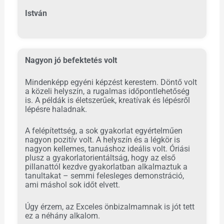
István
Nagyon jó befektetés volt
Mindenképp egyéni képzést kerestem. Döntő volt
a közeli helyszín, a rugalmas időpontlehetőség
is. A példák is életszerűek, kreatívak és lépésről
lépésre haladnak.
A felépítettség, a sok gyakorlat egyértelműen
nagyon pozitív volt. A helyszín és a légkör is
nagyon kellemes, tanuáshoz ideális volt. Óriási
plusz a gyakorlatorientáltság, hogy az első
pillanattól kezdve gyakorlatban alkalmaztuk a
tanultakat – semmi felesleges demonstráció,
ami máshol sok időt elvett.
Úgy érzem, az Exceles önbizalmamnak is jót tett
ez a néhány alkalom.