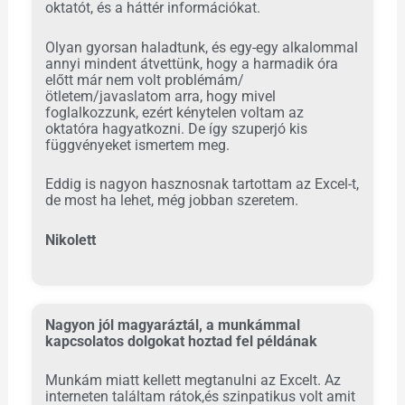
oktatót, és a háttér információkat.
Olyan gyorsan haladtunk, és egy-egy alkalommal
annyi mindent átvettünk, hogy a harmadik óra
előtt már nem volt problémám/
ötletem/javaslatom arra, hogy mivel
foglalkozzunk, ezért kénytelen voltam az
oktatóra hagyatkozni. De így szuperjó kis
függvényeket ismertem meg.
Eddig is nagyon hasznosnak tartottam az Excel-t,
de most ha lehet, még jobban szeretem.
Nikolett
Nagyon jól magyaráztál, a munkámmal
kapcsolatos dolgokat hoztad fel példának
Munkám miatt kellett megtanulni az Excelt. Az
interneten találtam rátok,és szinpatikus volt amit