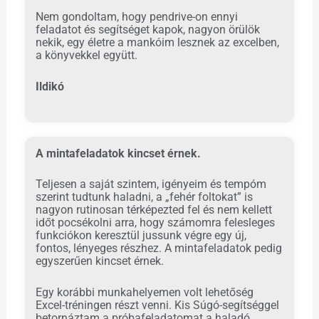
Nem gondoltam, hogy pendrive-on ennyi
feladatot és segítséget kapok, nagyon örülök
nekik, egy életre a mankóim lesznek az excelben,
a könyvekkel együtt.
Ildikó
A mintafeladatok kincset érnek.
Teljesen a saját szintem, igényeim és tempóm
szerint tudtunk haladni, a „fehér foltokat” is
nagyon rutinosan térképezted fel és nem kellett
időt pocsékolni arra, hogy számomra felesleges
funkciókon keresztül jussunk végre egy új,
fontos, lényeges részhez. A mintafeladatok pedig
egyszerűen kincset érnek.
Egy korábbi munkahelyemen volt lehetőség
Excel-tréningen részt venni. Kis Súgó-segítséggel
betornáztam a próbafeladatomat a haladó