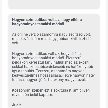
Nagyon szimpatikus volt az, hogy eltér a
hagyományos tanulási módtól.
Az online verzió számomra nagy segítség volt,
mert kevés időm miatt, így jobban kivitelezhető
volt.
Nagyon szimpatikus volt az, hogy eltér a
hagyományos tanulási módtól. Életszerű
példákon keresztül tanulhatjuk meg az excelt,
sokkal hasznosabb,érdekesebb és hatékonyabb
így a tanulás. Tetszett, a tanárnőm nagyon
kedves,türelmes hozzáállása,illetve nagyon nagy
tudása, nagyon jó és hatékony magyarázatai.
Köszönöm szépen ezt a sok tudást, amit ilyen
rövid időn belül kaptam.
Judit