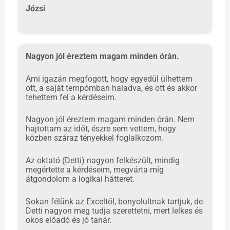
Józsi
Nagyon jól éreztem magam minden órán.
Ami igazán megfogott, hogy egyedül ülhettem
ott, a saját tempómban haladva, és ott és akkor
tehettem fel a kérdéseim.
Nagyon jól éreztem magam minden órán. Nem
hajtottam az időt, észre sem vettem, hogy
közben száraz tényekkel foglalkozom.
Az oktató (Detti) nagyon felkészült, mindig
megértette a kérdéseim, megvárta míg
átgondolom a logikai hátteret.
Sokan félünk az Exceltől, bonyolultnak tartjuk, de
Detti nagyon meg tudja szerettetni, mert lelkes és
okos előadó és jó tanár.