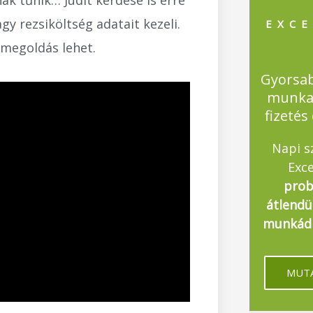
nak tűnik… Judit kérdése is erre
gy rezsiköltség adatait kezeli.
EXCE
 megoldás lehet.
Gyorsa
munka
fizetés
Napi s
Exce
prob
átlendü
munkádb
MUTA