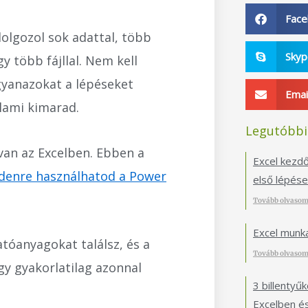
Fac
olgozol sok adattal, több
Sky
y több fájllal. Nem kell
gyanazokat a lépéseket
Emai
alami kimarad.
Legutóbbi
van az Excelben. Ebben a
Excel kezdők
ndenre használhatod a Power
első lépés
Tovább olvasom
Excel munk
tóanyagokat találsz, és a
Tovább olvasom
gy gyakorlatilag azonnal
3 billentyű
Excelben é