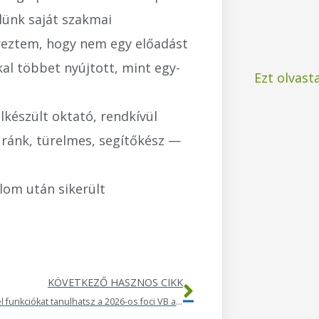
lünk saját szakmai
éreztem, hogy nem egy előadást
al többet nyújtott, mint egy-
Ezt olvast
lkészült oktató, rendkívül
 ránk, türelmes, segítőkész —
lom után sikerült
Következő
KÖVETKEZŐ HASZNOS CIKK
Milyen Excel funkciókat tanulhatsz a 2026-os foci VB alatt?