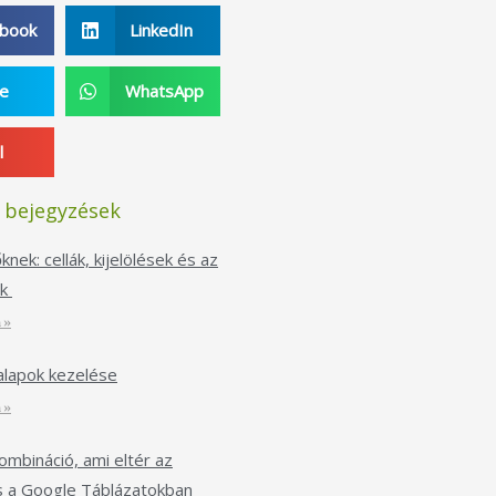
ebook
LinkedIn
pe
WhatsApp
l
 bejegyzések
nek: cellák, kijelölések és az
ek
 »
alapok kezelése
 »
kombináció, ami eltér az
s a Google Táblázatokban