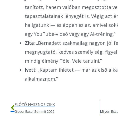
tanított, hanem valóban megosztotta ve
tapasztalatainak lényegét is. Végig azt 
hallgatunk — és éppen ez az, amivel sokk
egy YouTube-videó vagy egy AI-tréning.”
Zita
: „Bernadett szakmailag nagyon jól fe
megnyugtató, kedves személyiség, figyel
mindig élmény Tőle, Vele tanulni.”
Ivett
: „Kaptam ihletet — már az első alka
alkalmaznom.”
Előző
ELŐZŐ HASZNOS CIKK
Global Excel Summit 2026