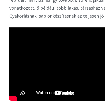
február, március, és így tovább. Elsőre logikus
vonatkozott, ő például több lakás, társasház va
Gyakorlásnak, sablonkészítésnek ez teljesen jó