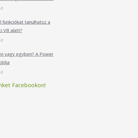
 »
l funkciókat tanulhatsz a
i VB alatt?
 »
ken vagy egyben? A Power
ldja
 »
nket Facebookon!