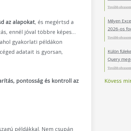
Tovább olvasom
Milyen Exce
sd az alapokat
, és megértsd a
2026-os foc
zás, ennél jóval többre képes…
Tovább olvasom
 ahol gyakorlati példákon
éged adatait is gyorsan,
Külön füle
Query mego
Tovább olvasom
Kövess mi
rítás, pontosság és kontroll az
letszagú példákkal. Nem csupán