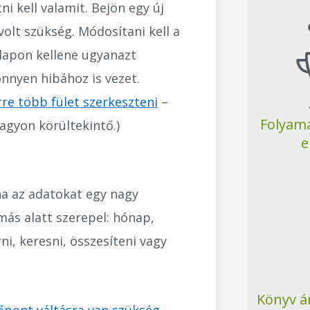
i kell valamit. Bejön egy új
olt szükség. Módosítani kell a
alapon kellene ugyanazt
nnyen hibához is vezet.
re több fület szerkeszteni
–
Folyama
agyon körültekintő.)
e
a az adatokat egy nagy
más alatt szerepel: hónap,
i, keresni, összesíteni vagy
Könyv á
zőpont váltásra van szükség
.