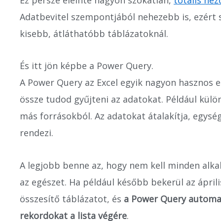
Adatbevitel szempontjából nehezebb is, ezért
kisebb, átláthatóbb táblázatoknál.
És itt jön képbe a Power Query.
A Power Query az Excel egyik nagyon hasznos es
össze tudod gyűjteni az adatokat. Például külön
más forrásokból. Az adatokat átalakítja, egysé
rendezi.
A legjobb benne az, hogy nem kell minden alka
az egészet. Ha például később bekerül az áprilisi
összesítő táblázatot, és
a Power Query automat
rekordokat a lista végére
.