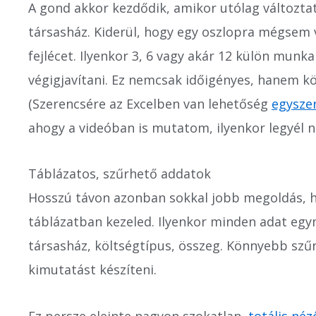
A gond akkor kezdődik, amikor utólag változtatn
társasház. Kiderül, hogy egy oszlopra mégsem v
fejlécet. Ilyenkor 3, 6 vagy akár 12 külön munk
végigjavítani. Ez nemcsak időigényes, hanem kö
(Szerencsére az Excelben van lehetőség
egyszer
ahogy a videóban is mutatom, ilyenkor legyél n
Táblázatos, szűrhető addatok
Hosszú távon azonban sokkal jobb megoldás, h
táblázatban kezeled. Ilyenkor minden adat egy
társasház, költségtípus, összeg. Könnyebb szűrn
kimutatást készíteni.
Ez persze eleinte nagyon szokatlan,
totális né