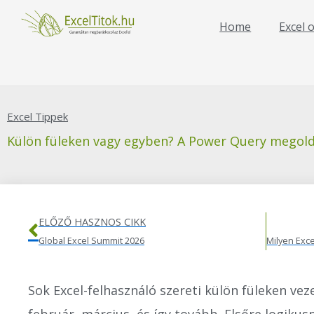
Skip
to
Home
Excel 
content
Excel Tippek
Külön füleken vagy egyben? A Power Query megold
Előző
ELŐZŐ HASZNOS CIKK
Global Excel Summit 2026
Sok Excel-felhasználó szereti külön füleken veze