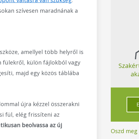
 sokan szívesen maradnának a
zköze, amellyel több helyről is
 fülekről, külön fájlokból vagy
Szakér
gesíti, majd egy közös táblába
ak
lommal újra kézzel összerakni
 fül, elég frissíteni az
ikusan beolvassa az új
Oszd meg a