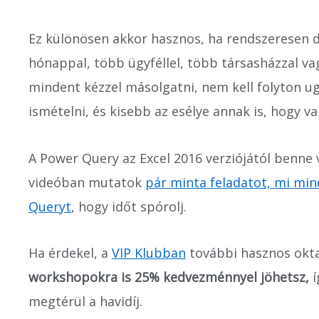
Ez különösen akkor hasznos, ha rendszeresen d
hónappal, több ügyféllel, több társasházzal vag
mindent kézzel másolgatni, nem kell folyton u
ismételni, és kisebb az esélye annak is, hogy v
A Power Query az Excel 2016 verziójától benne 
videóban mutatok
pár minta feladatot, mi mi
Queryt
, hogy időt spórolj.
Ha érdekel, a
VIP Klubban
további hasznos okta
workshopokra is 25% kedvezménnyel jöhetsz,
í
megtérül a havidíj.