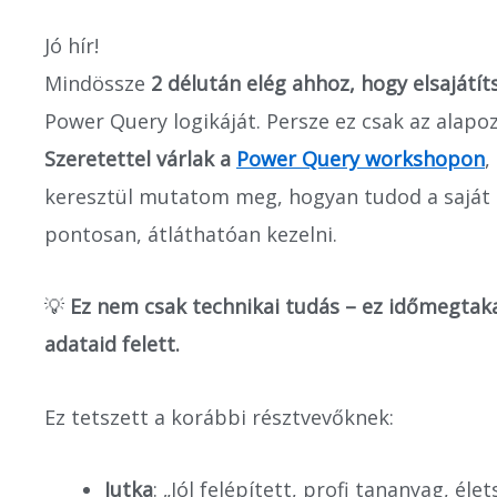
Jó hír!
Mindössze
2 délután elég ahhoz, hogy elsajátít
Power Query logikáját. Persze ez csak az alapo
Szeretettel várlak a
Power Query workshopon
,
keresztül mutatom meg, hogyan tudod a saját c
pontosan, átláthatóan kezelni.
💡
Ez nem csak technikai tudás – ez időmegtaka
adataid felett.
Ez tetszett a korábbi résztvevőknek:
Jutka
: „Jól felépített, profi tananyag, é