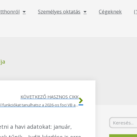
otthonról
Személyes oktatás
Cégeknek
(
ja
Következő
KÖVETKEZŐ HASZNOS CIKK
Milyen Excel funkciókat tanulhatsz a 2026-os foci VB alatt?
Keresés
tni a havi adatokat: január,