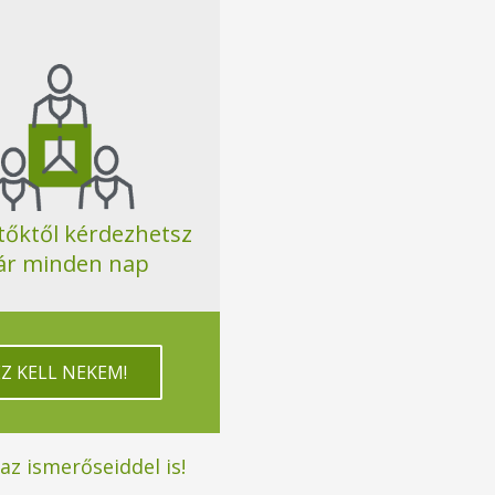
tőktől kérdezhetsz
ár minden nap
EZ KELL NEKEM!
z ismerőseiddel is!