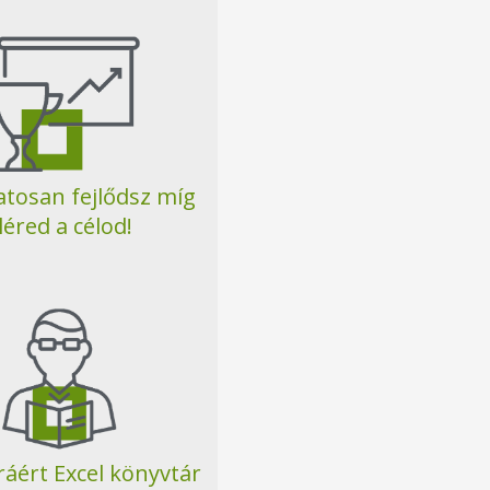
tosan fejlődsz míg
léred a célod!
ráért Excel könyvtár