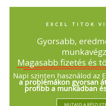
EXCEL TITOK V
Gyorsabb, ered
munkavégz
Magasabb fizetés és t
Napi szinten használod az E
a problémákon gyorsan át
profibb a munkádban és 
MUTASD A RÉSZLETE