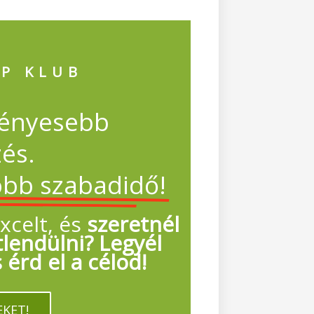
IP KLUB
ményesebb
és.
öbb szabadidő!
xcelt, és
szeretnél
lendülni? Legyél
érd el a célod!
KET!