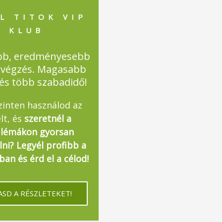
L TITOK VIP
KLUB
bb, eredményesebb
végzés. Magasabb
 és több szabadidő!
zinten használod az
lt, és
szeretnél a
lémákon gyorsan
lni? Legyél profibb a
an és érd el a célod!
SD A RÉSZLETEKET!