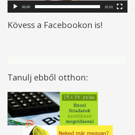
e
00:00
01:01
j
Kövess a Facebookon is!
á
t
s
z
ó
Tanulj ebből otthon: