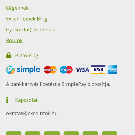
Cégeknek
Excel Tippek Blog
Gyakor(lat)i kérdések
Rólunk
Biztonság
A bankkártyás fizetést a SimplePay biztosítja.
Kapcsolat
oktatas@exceltitok.hu
F
I
Y
P
T
L