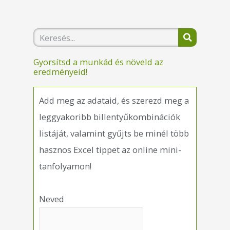
K
e
Gyorsítsd a munkád és növeld az
r
eredményeid!
e
Add meg az adataid, és szerezd meg a
s
leggyakoribb billentyűkombinációk
é
listáját, valamint gyűjts be minél több
s
hasznos Excel tippet az online mini-
tanfolyamon!
Neved