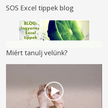
SOS Excel tippek blog
Miért tanulj velünk?
V
i
d
e
ó
l