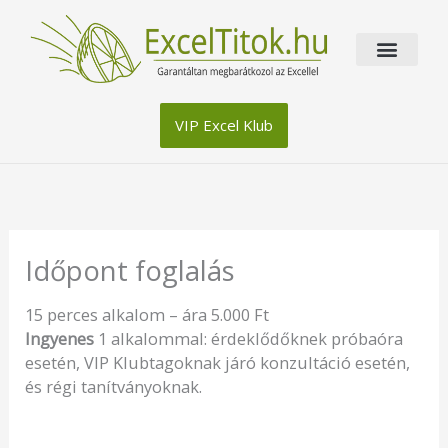
Skip
to
content
VIP Excel Klub
Időpont foglalás
15 perces alkalom – ára 5.000 Ft
Ingyenes
1 alkalommal: érdeklődőknek próbaóra
esetén, VIP Klubtagoknak járó konzultáció esetén,
és régi tanítványoknak.