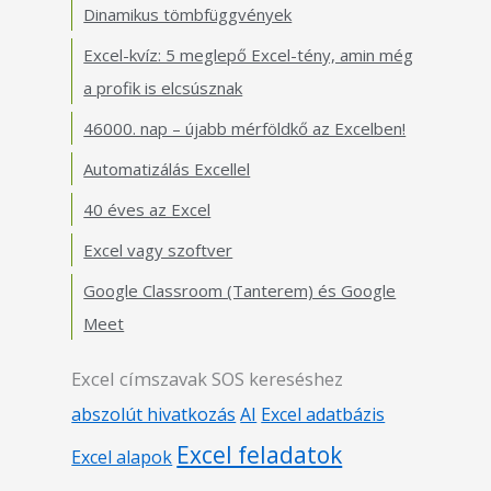
Dinamikus tömbfüggvények
Excel-kvíz: 5 meglepő Excel-tény, amin még
a profik is elcsúsznak
46000. nap – újabb mérföldkő az Excelben!
Automatizálás Excellel
40 éves az Excel
Excel vagy szoftver
Google Classroom (Tanterem) és Google
Meet
Excel címszavak SOS kereséshez
abszolút hivatkozás
AI
Excel adatbázis
Excel feladatok
Excel alapok