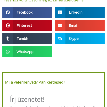
Facebook
LinkedIn
Pinterest
Email
Tumblr
Skype
WhatsApp
Mi a véleményed? Van kérdésed?​
Írj üzenetet!