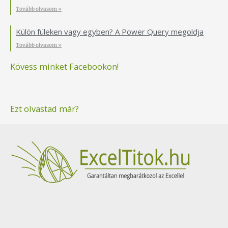
Tovább olvasom »
Külön füleken vagy egyben? A Power Query megoldja
Tovább olvasom »
Kövess minket Facebookon!
Ezt olvastad már?