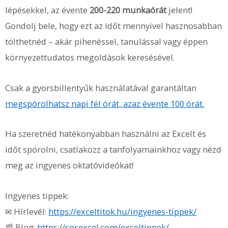
lépésekkel, az évente
200-220 munkaórát
jelent!
Gondolj bele, hogy ezt az időt mennyivel hasznosabban
tölthetnéd – akár pihenéssel, tanulással vagy éppen
környezettudatos megoldások keresésével.
Csak a gyorsbillentyűk használatával garantáltan
megspórolhatsz napi fél órát, azaz évente 100 órát.
Ha szeretnéd hatékonyabban használni az Excelt és
időt spórolni, csatlakozz a tanfolyamainkhoz vagy nézd
meg az ingyenes oktatóvideókat!
Ingyenes tippek:
✉ Hírlevél:
https://exceltitok.hu/ingyenes-tippek/
📰 Blog:
https://sosexcel.com/exceltippek/