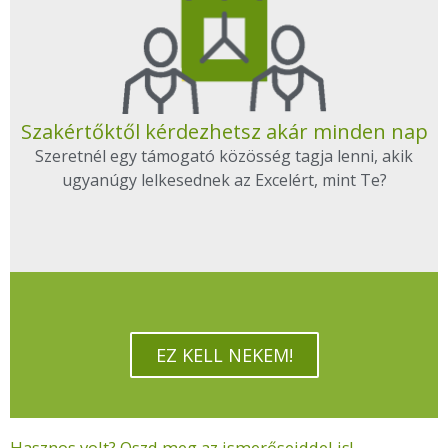
Szakértőktől kérdezhetsz akár minden nap
Szeretnél egy támogató közösség tagja lenni, akik
ugyanúgy lelkesednek az Excelért, mint Te?
EZ KELL NEKEM!
Hasznos volt? Oszd meg az ismerőseiddel is!