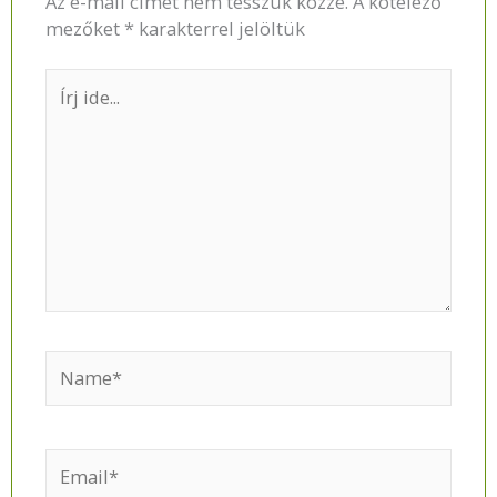
Az e-mail címet nem tesszük közzé.
A kötelező
mezőket
*
karakterrel jelöltük
Írj
ide...
Name*
Email*