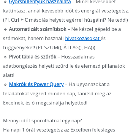
🔹
Gyorsbillentyűk használata
– Minél kevesebbet
kattintasz, annál kevesebb időt és energiát vesztegetsz.
(Pl.
Ctrl + C
másolás helyett egérrel húzgálni? Ne tedd!)
🔹
Automatizált számítások
– Ne kézzel gépeld be a
számokat, hanem használj
hivatkozásokat
és
függvényeket! (Pl. SZUM(), ÁTLAG(), HA())
🔹
Pivot tábla és szűrők
– Hosszadalmas
adatböngészés helyett szűrd le és elemezd pillanatok
alatt!
🔹
Makrók és Power Query
– Ha ugyanazokat a
feladatokat végzed minden nap, tanítsd meg az
Excelnek, és ő megcsinálja helyetted!
Mennyi időt spórolhatnál egy nap?
Ha napi 1 órát vesztegetsz az Excelben felesleges