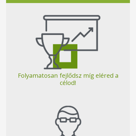
Folyamatosan fejlődsz míg eléred a
célod!