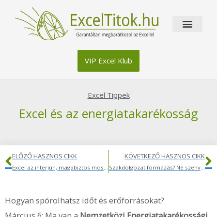
Skip
to
content
VIP Excel Klub
Excel Tippek
Excel és az energiatakarékosság
Előző
K
ELŐZŐ HASZNOS CIKK
KÖVETKEZŐ HASZNOS CIKK
Excel az interjún, magabiztos mosollyal
Szakdolgozat formázás? Ne szenvedj vele feleslegesen!
Hogyan spórolhatsz időt és erőforrásokat?
Március 6: Ma van a
Nemzetközi Energiatakarékossági