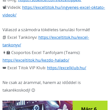
📽 Videók:
https://exceltitok.hu/ingyenes-excel-oktato-
videok/
Válaszd a számodra tökéletes tanulási formát!
📗 Excel Tankönyv:
https://exceltitok.hu/excel-
tankonyv/
👩‍🏫 Csoportos Excel Tanfolyam (Teams):
https://exceltitok.hu/kezdo-halado/
👑 Excel Titok VIP Klub:
https://excelklub.hu/
Ne csak az árammal, hanem az időddel is
takarékoskodj! 😉