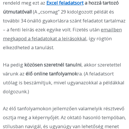
rendeld meg ezt az
Excel feladatsort
a hozzá tartozó
útmutatóval!
(A „csomag” 29 kidolgozott példát és
további 34 önálló gyakorlásra szánt feladatot tartalmaz
– a fenti leírás ezek egyike volt. Fizetés után
emailben
megkapod a feladatokat a leírásokkal
, így rögtön
elkezdheted a tanulást.
Ha pedig
közösen szeretnél tanulni
, akkor szeretettel
várunk az
élő online tanfolyamok
ra. (A feladatsort
utólag is beszámítjuk, mivel ugyanazokkal a példákkal
dolgozunk.)
Az élő tanfolyamokon jellemzően valamelyik résztvevő
osztja meg a képernyőjét. Az oktató hasonló tempóban,
stílusban navigál, és ugyanúgy van lehetőség menet