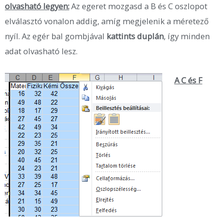
olvasható legyen:
Az egeret mozgasd a B és C oszlopot
elválasztó vonalon addig, amíg megjelenik a méretező
nyíl. Az egér bal gombjával
kattints duplán
, így minden
adat olvasható lesz.
A C és F