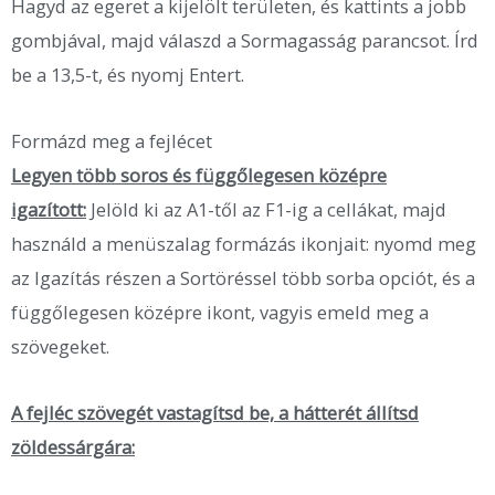
Hagyd az egeret a kijelölt területen, és kattints a jobb
gombjával, majd válaszd a Sormagasság parancsot. Írd
be a 13,5-t, és nyomj Entert.
Formázd meg a fejlécet
Legyen több soros és függőlegesen középre
igazított:
Jelöld ki az A1-től az F1-ig a cellákat, majd
használd a menüszalag formázás ikonjait: nyomd meg
az Igazítás részen a Sortöréssel több sorba opciót, és a
függőlegesen középre ikont, vagyis emeld meg a
szövegeket.
A fejléc szövegét vastagítsd be, a hátterét állítsd
zöldessárgára: