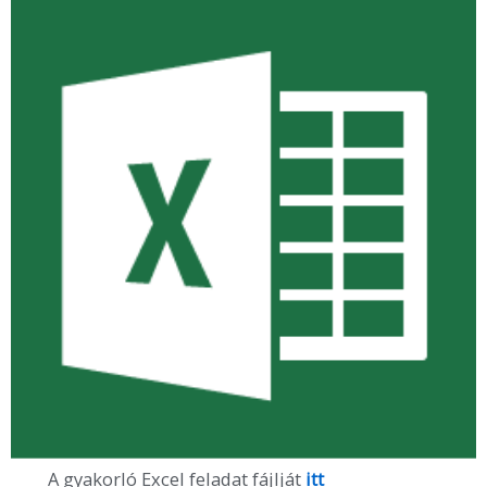
A gyakorló Excel feladat fájlját
itt