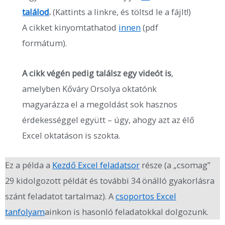
találod
.
(Kattints a linkre, és töltsd le a fájlt!)
A cikket kinyomtathatod
innen
(pdf
formátum).
A cikk végén pedig találsz egy videót is
,
amelyben Kőváry Orsolya oktatónk
magyarázza el a megoldást sok hasznos
érdekességgel együtt – úgy, ahogy azt az élő
Excel oktatáson is szokta.
Ez a példa a
Kezdő Excel feladatsor
része (a „csomag”
29 kidolgozott példát és további 34 önálló gyakorlásra
szánt feladatot tartalmaz). A
csoportos Excel
tanfolyam
ainkon is hasonló feladatokkal dolgozunk.