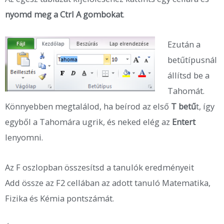
nyomd meg a Ctrl A gombokat
.
Ezután a
betűtípusnál
állítsd be a
Tahomát.
Könnyebben megtalálod, ha beírod az első
T betű
t, így
egyből a Tahomára ugrik, és neked elég az
Entert
lenyomni.
Az F oszlopban összesítsd a tanulók eredményeit
Add össze az F2 cellában az adott tanuló Matematika,
Fizika és Kémia pontszámát.