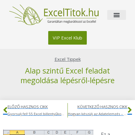
Skip
to
content
VIP Excel Klub
Excel Tippek
Alap szintű Excel feladat
megoldása lépésről-lépésre
Előző
K
ELŐZŐ HASZNOS CIKK
KÖVETKEZŐ HASZNOS CIKK
Gyorsulj fel! 55 Excel billentyűkombináció – 8 hetes Excel kihívás
Hogyan készülj az Adatelemzés – pivot workshopra?
Ez a