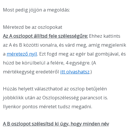
Most pedig jöjjön a megoldás:
Méretezd be az oszlopokat
Az A oszlopot állítsd fele szélességűre:
Ehhez kattints
az A és B közötti vonalra, és várd meg, amíg megjelenik
a
méretező nyíl
. Ezt fogd meg az egér bal gombjával, és
húzd be körülbelül a felére, 4 egységre. (A
mértékegység eredetéről
itt olvashatsz
.)
Húzás helyett választhatod az oszlop betűjelén
jobbklikk után az Oszlopszélesség parancsot is.
Ilyenkor pontos méretet tudsz megadni.
A B oszlopot szélesítsd ki úgy, hogy minden név