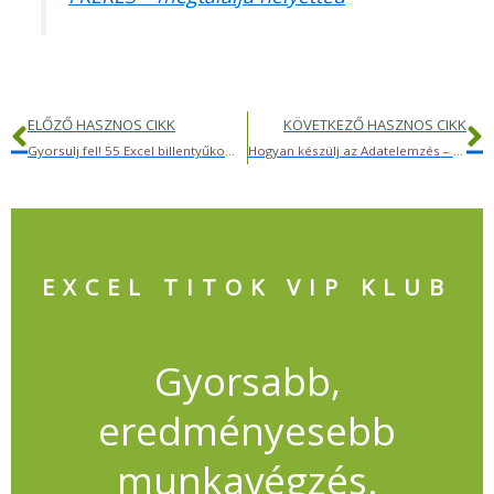
Előző
K
ELŐZŐ HASZNOS CIKK
KÖVETKEZŐ HASZNOS CIKK
Gyorsulj fel! 55 Excel billentyűkombináció – 8 hetes Excel kihívás
Hogyan készülj az Adatelemzés – pivot workshopra?
EXCEL TITOK VIP KLUB
Gyorsabb,
eredményesebb
munkavégzés.