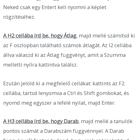
Neked csak egy Entert kell nyomni a képlet
rögzítéséhez.
A H2 cellába írd be, hogy Átlag
, majd mellé számítsd ki
az F oszlopban található számok átlagát. Az I2 cellába
állva válaszd ki az Átlag függvényt, amit a Szumma
melletti nyílra kattintva találsz.
Ezután jelöld ki a megfelelő cellákat: kattints az F2
cellába, tartsd lenyomva a Ctrl és Shift gombokat, és
nyomd meg egyszer a lefelé nyilat, majd Enter.
A H3 cellába írd be, hogy Darab
, majd mellé a tanulók
pontos számát a Darabszám függvénnyel. A Darab