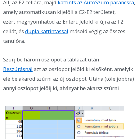
Állj az F2 cellára, majd
kattints az AutoSzum parancsra
,
amely automatikusan kijelöli a C2-E2 területet,
ezért megnyomhatod az Entert. Jelöld ki újra az F2
cellát, és
dupla kattintással
másold végig az összes
tanulóra.
Szúrj be három oszlopot a táblázat után
Beszúrásnál
azt az oszlopot jelöld ki elsőként, amelyik
elé be akarod szúrni az új oszlopot. Utána (tőle jobbra)
annyi oszlopot jelölj ki, ahányat be akarsz szúrni
.