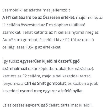
Számold ki az adathalmaz jellemzőit
A H1 cellába írd be az Összesen értéket
, majd mellé, az
I1 cellába összesítsd az F oszlopban található
számokat. Tehát kattints az I1 cellára nyomd meg az
AutoSzum gombot, és jelöld ki az F2-től az utolsó
celláig, azaz F35-ig az értékeket.
Így tudsz
egyszerűen kijelölni összefüggő
számhalmazt
(akár képletben, akár formázáshoz):
kattints az F2 cellára, majd a bal kezeddel tartsd
lenyomva a
Ctrl és Shift gombokat
, és közben a jobb
kezeddel
nyomd meg egyszer a lefelé nyila
t.
Ez az összes egybefüggő cellát, tartalmat kijelöli.