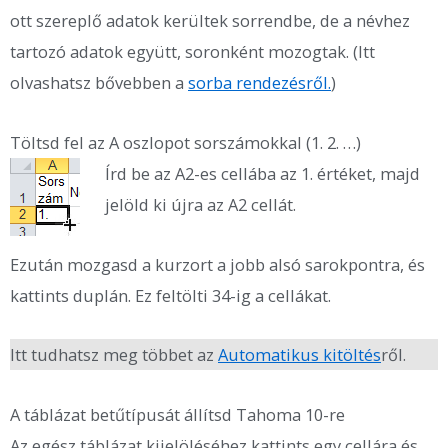
ott szereplő adatok kerültek sorrendbe, de a névhez
tartozó adatok együtt, soronként mozogtak. (Itt
olvashatsz bővebben a
sorba rendezésről.
)
Töltsd fel az A oszlopot sorszámokkal (1. 2. …)
Írd be az A2-es cellába az 1. értéket, majd
jelöld ki újra az A2 cellát.
Ezután mozgasd a kurzort a jobb alsó sarokpontra, és
kattints duplán. Ez feltölti 34-ig a cellákat.
Itt tudhatsz meg többet az
Automatikus kitöltés
ről.
A táblázat betűtípusát állítsd Tahoma 10-re
Az egész táblázat kijelöléséhez kattints egy cellára és