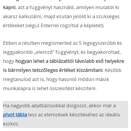
kapni
, azt a függvényt használd, amilyen mutatót ki
akarsz kalkulálni, majd ezután jelöld ki a szükséges
értékeket (végül Enterrel rögzítsd a képletet).
Ebben a részben megismerted az 5 legegyszerűbb és
leggyakoribb „elemző” függvényt, és begyakoroltad,
hogy
hogyan lehet a táblázattól távolabb eső helyekre
is bármilyen tetszőleges értéket kiszámítani
. Később
megtanulod azt is, hogy hasonló módon másik
munkalapra is lehet összesítést készíteni.
Ha nagyobb adatbázisokkal dolgozol, akkor már a
pivot
tábla
lesz az elemzések készítéséhez az ideális
eszköz.