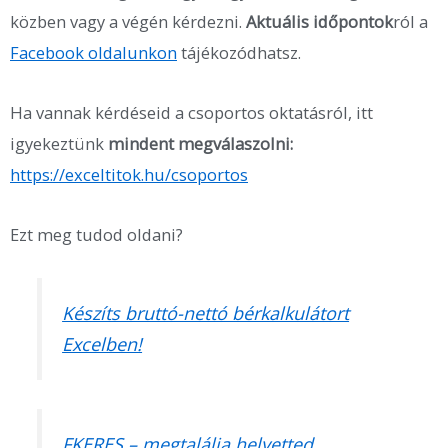
közben vagy a végén kérdezni.
Aktuális időpontok
ról a
Facebook oldalunkon
tájékozódhatsz.
Ha vannak kérdéseid a csoportos oktatásról, itt
igyekeztünk
mindent megválaszolni:
https://exceltitok.hu/csoportos
Ezt meg tudod oldani?
Készíts bruttó-nettó bérkalkulátort
Excelben!
FKERES – megtalálja helyetted