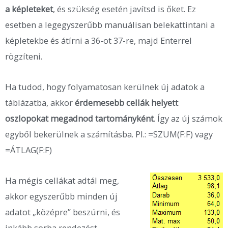
a képleteket
, és szükség esetén javítsd is őket. Ez
esetben a legegyszerűbb manuálisan belekattintani a
képletekbe és átírni a 36-ot 37-re, majd Enterrel
rögzíteni.
Ha tudod, hogy folyamatosan kerülnek új adatok a
táblázatba, akkor
érdemesebb cellák helyett
oszlopokat megadnod tartományként
. Így az új számok
egyből bekerülnek a számításba. Pl.: =SZUM(F:F) vagy
=ÁTLAG(F:F)
Ha mégis cellákat adtál meg,
akkor egyszerűbb minden új
adatot „középre” beszúrni, és
inkább sorba rendezést