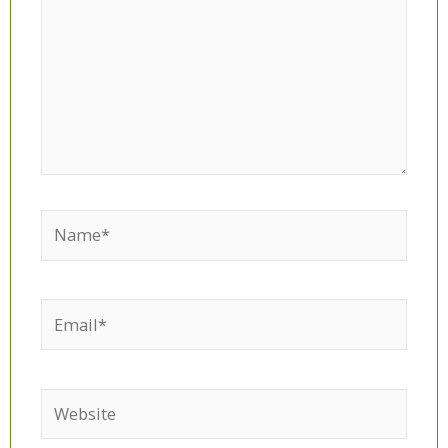
Name*
Email*
Website