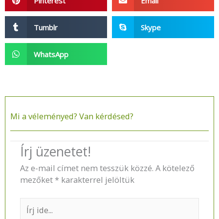
Pinterest
Email
Tumblr
Skype
WhatsApp
Mi a véleményed? Van kérdésed?​
Írj üzenetet!
Az e-mail címet nem tesszük közzé.
A kötelező
mezőket
*
karakterrel jelöltük
Írj
ide...