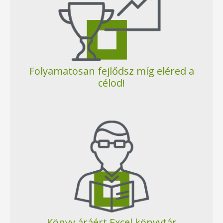
Folyamatosan fejlődsz míg eléred a
célod!
Könyv áráért Excel könyvtár