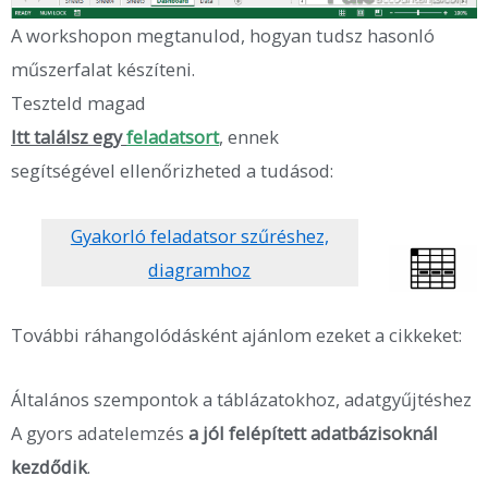
A workshopon megtanulod, hogyan tudsz hasonló
műszerfalat készíteni.
Teszteld magad
Itt találsz egy
feladatsor
t
,
ennek
segítségével ellenőrizheted a tudásod:
Gyakorló feladatsor szűréshez,
diagramhoz
További ráhangolódásként ajánlom ezeket a cikkeket:
Általános szempontok a táblázatokhoz, adatgyűjtéshez
A gyors adatelemzés
a jól felépített adatbázisoknál
kezdődik
.