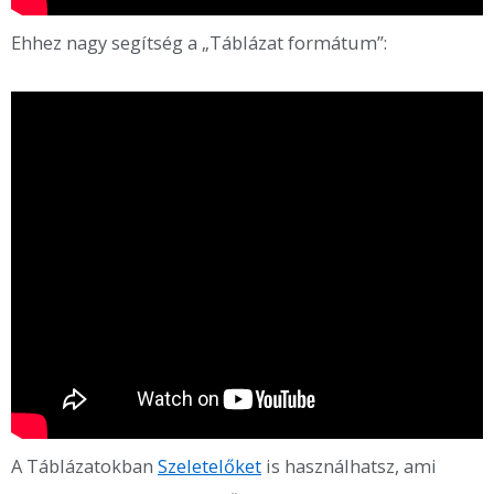
Ehhez nagy segítség a „Táblázat formátum”:
A Táblázatokban
Szeletelőket
is használhatsz, ami