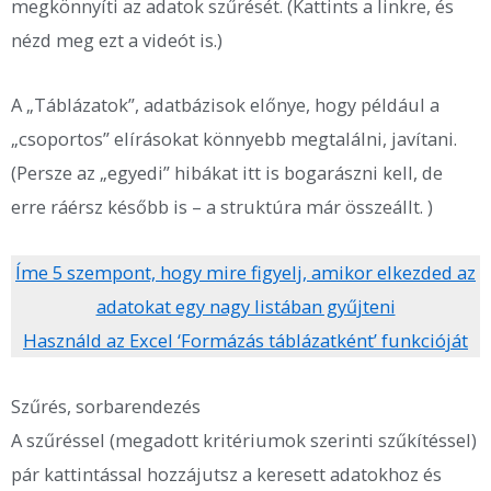
megkönnyíti az adatok szűrését. (Kattints a linkre, és
nézd meg ezt a videót is.)
A „Táblázatok”, adatbázisok előnye, hogy például a
„csoportos” elírásokat könnyebb megtalálni, javítani.
(Persze az „egyedi” hibákat itt is bogarászni kell, de
erre ráérsz később is – a struktúra már összeállt. )
Íme 5 szempont, hogy mire figyelj, amikor elkezded az
adatokat egy nagy listában gyűjteni
Használd az Excel ‘Formázás táblázatként’ funkcióját
Szűrés, sorbarendezés
A szűréssel (megadott kritériumok szerinti szűkítéssel)
pár kattintással hozzájutsz a keresett adatokhoz és