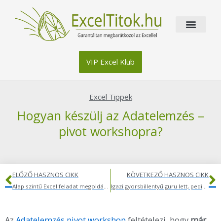
Skip
to
content
VIP Excel Klub
Excel Tippek
Hogyan készülj az Adatelemzés –
pivot workshopra?
Előző
K
ELŐZŐ HASZNOS CIKK
KÖVETKEZŐ HASZNOS CIKK
Alap szintű Excel feladat megoldása lépésről-lépésre
Igazi gyorsbillentyű guru lett, pedig tavaly még 9 órába telt lejutnia az Excel aljáig
Az
Adatelemzés pivot workshop
feltételezi, hogy
már