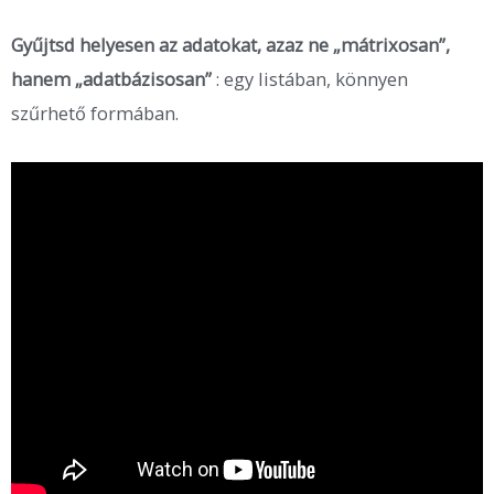
Gyűjtsd helyesen az adatokat, azaz ne „mátrixosan”,
hanem „adatbázisosan”
: egy listában, könnyen
szűrhető formában.