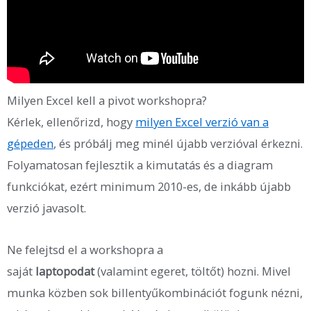
Milyen Excel kell a pivot workshopra?
Kérlek, ellenőrizd, hogy
milyen Excel verzió van a
gépeden
, és próbálj meg minél újabb verzióval érkezni.
Folyamatosan fejlesztik a kimutatás és a diagram
funkciókat, ezért minimum 2010-es, de inkább újabb
verzió javasolt.
Ne felejtsd el a workshopra a
saját
laptopodat
(valamint egeret, töltőt) hozni. Mivel
munka közben sok billentyűkombinációt fogunk nézni,