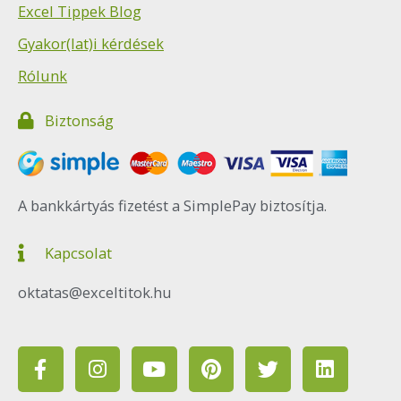
Excel Tippek Blog
Gyakor(lat)i kérdések
Rólunk
Biztonság
A bankkártyás fizetést a SimplePay biztosítja.
Kapcsolat
oktatas@exceltitok.hu
F
I
Y
P
T
L
a
n
o
i
w
i
c
s
u
n
i
n