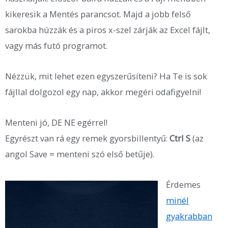
kikeresik a Mentés parancsot. Majd a jobb felső
sarokba húzzák és a piros x-szel zárják az Excel fájlt,
vagy más futó programot.
Nézzük, mit lehet ezen egyszerűsíteni? Ha Te is sok
fájllal dolgozol egy nap, akkor megéri odafigyelni!
Menteni jó, DE NE egérrel!
Egyrészt van rá egy remek gyorsbillentyű:
Ctrl S
(az
angol Save = menteni szó első betűje).
Érdemes
minél
gyakrabban