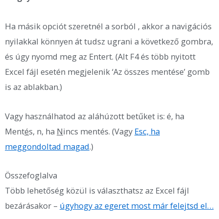
Ha másik opciót szeretnél a sorból , akkor a navigációs
nyilakkal könnyen át tudsz ugrani a következő gombra,
és úgy nyomd meg az Entert. (Alt F4 és több nyitott
Excel fájl esetén megjelenik ‘Az összes mentése’ gomb
is az ablakban.)
Vagy használhatod az aláhúzott betűket is: é, ha
Ment
é
s, n, ha
N
incs mentés. (Vagy
Esc, ha
meggondoltad magad
.)
Összefoglalva
Több lehetőség közül is választhatsz az Excel fájl
bezárásakor –
úgyhogy az egeret most már felejtsd el…