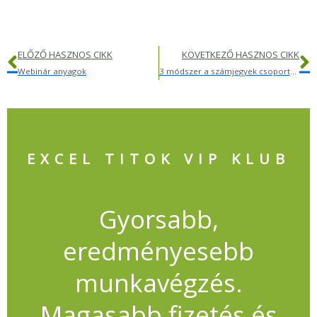
Előző
K
ELŐZŐ HASZNOS CIKK
KÖVETKEZŐ HASZNOS CIKK
Webinár anyagok
3 módszer a számjegyek csoportosításához
EXCEL TITOK VIP KLUB
Gyorsabb,
eredményesebb
munkavégzés.
Magasabb fizetés és