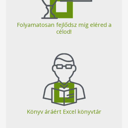
Folyamatosan fejlődsz míg eléred a
célod!
Könyv áráért Excel könyvtár