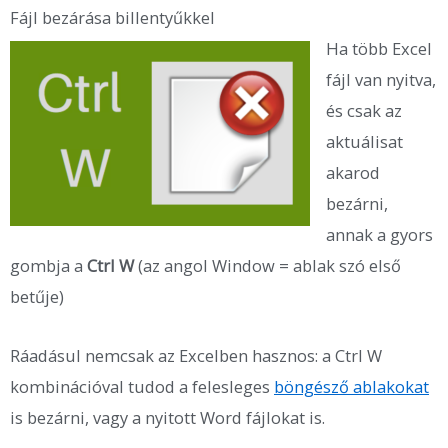
Fájl bezárása billentyűkkel
Ha több Excel
fájl van nyitva,
és csak az
aktuálisat
akarod
bezárni,
annak a gyors
gombja a
Ctrl W
(az angol Window = ablak szó első
betűje)
Ráadásul nemcsak az Excelben hasznos: a Ctrl W
kombinációval tudod a felesleges
böngésző ablakokat
is bezárni, vagy a nyitott Word fájlokat is.