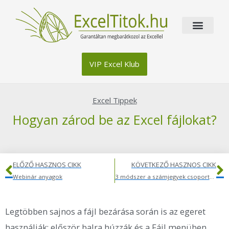
Skip
to
content
VIP Excel Klub
Excel Tippek
Hogyan zárod be az Excel fájlokat?
Előző
K
ELŐZŐ HASZNOS CIKK
KÖVETKEZŐ HASZNOS CIKK
Webinár anyagok
3 módszer a számjegyek csoportosításához
Legtöbben sajnos a fájl bezárása során is az egeret
használják: először balra húzzák és a Fájl menüben