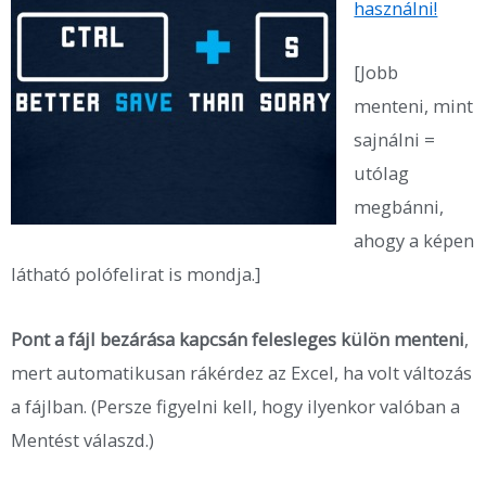
használni!
[Jobb
menteni, mint
sajnálni =
utólag
megbánni,
ahogy a képen
látható polófelirat is mondja.]
Pont a fájl bezárása kapcsán felesleges külön menteni
,
mert automatikusan rákérdez az Excel, ha volt változás
a fájlban. (Persze figyelni kell, hogy ilyenkor valóban a
Mentést válaszd.)