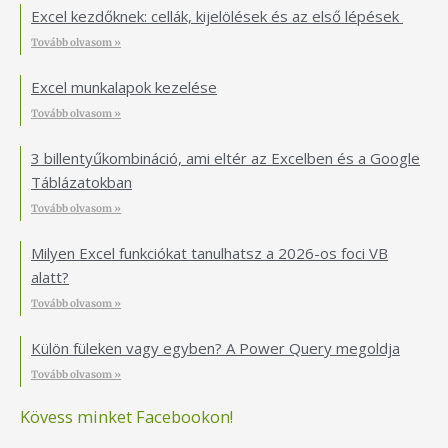
Excel kezdőknek: cellák, kijelölések és az első lépések
Tovább olvasom »
Excel munkalapok kezelése
Tovább olvasom »
3 billentyűkombináció, ami eltér az Excelben és a Google
Táblázatokban
Tovább olvasom »
Milyen Excel funkciókat tanulhatsz a 2026-os foci VB
alatt?
Tovább olvasom »
Külön füleken vagy egyben? A Power Query megoldja
Tovább olvasom »
Kövess minket Facebookon!