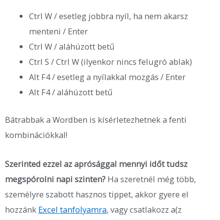
Ctrl W / esetleg jobbra nyíl, ha nem akarsz
menteni / Enter
Ctrl W / aláhúzott betű
Ctrl S / Ctrl W (ilyenkor nincs felugró ablak)
Alt F4 / esetleg a nyílakkal mozgás / Enter
Alt F4 / aláhúzott betű
Bátrabbak a Wordben is kísérletezhetnek a fenti
kombinációkkal!
Szerinted ezzel az aprósággal mennyi időt tudsz
megspórolni napi szinten?
Ha szeretnél még több,
személyre szabott hasznos tippet, akkor gyere el
hozzánk
Excel tanfolyamra
, vagy csatlakozz a(z