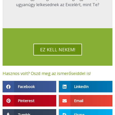
ugyanúgy lelkesednek az Excelért, mint Te?
EZ KELL NEKEM!
Hasznos volt? Oszd meg az ismerőseiddel is!
Facebook
LinkedIn
Pinterest
Email
Tumblr
Skype