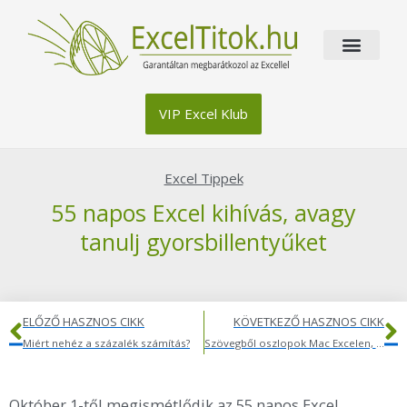
Skip
to
content
VIP Excel Klub
Excel Tippek
55 napos Excel kihívás, avagy
tanulj gyorsbillentyűket
Előző
K
ELŐZŐ HASZNOS CIKK
KÖVETKEZŐ HASZNOS CIKK
Miért nehéz a százalék számítás?
Szövegből oszlopok Mac Excelen, azaz hogyan darabolj szövegeket?
Október 1-től megismétlődik az 55 napos Excel