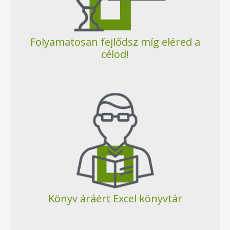
Folyamatosan fejlődsz míg eléred a
célod!
Könyv áráért Excel könyvtár