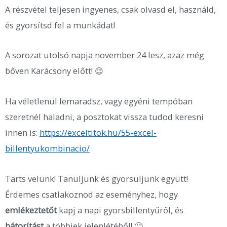
A részvétel teljesen ingyenes, csak olvasd el, használd,
és gyorsítsd fel a munkádat!
A sorozat utolsó napja november 24 lesz, azaz még
bőven Karácsony előtt! 😉
Ha véletlenül lemaradsz, vagy egyéni tempóban
szeretnél haladni, a posztokat vissza tudod keresni
innen is:
https://exceltitok.hu/55-excel-
billentyukombinacio/
Tarts velünk! Tanuljunk és gyorsuljunk együtt!
Érdemes csatlakoznod az eseményhez, hogy
emlékeztetőt
kapj a napi gyorsbillentyűről, és
bátorítást
a többiek jelenlétéből! 🙂