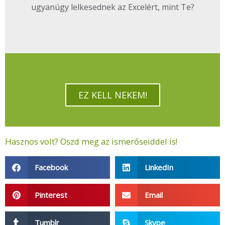
ugyanúgy lelkesednek az Excelért, mint Te?
EZ KELL NEKEM!
Hasznos volt? Oszd meg az ismerőseiddel is!
Facebook
LinkedIn
Pinterest
Email
Tumblr
Skype