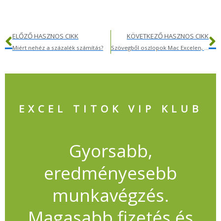
Előző
K
ELŐZŐ HASZNOS CIKK
KÖVETKEZŐ HASZNOS CIKK
Miért nehéz a százalék számítás?
Szövegből oszlopok Mac Excelen, azaz hogyan darabolj szövegeket?
EXCEL TITOK VIP KLUB
Gyorsabb,
eredményesebb
munkavégzés.
Magasabb fizetés és