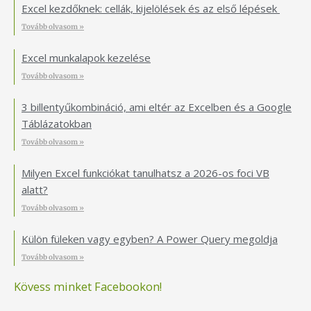
Excel kezdőknek: cellák, kijelölések és az első lépések
Tovább olvasom »
Excel munkalapok kezelése
Tovább olvasom »
3 billentyűkombináció, ami eltér az Excelben és a Google
Táblázatokban
Tovább olvasom »
Milyen Excel funkciókat tanulhatsz a 2026-os foci VB
alatt?
Tovább olvasom »
Külön füleken vagy egyben? A Power Query megoldja
Tovább olvasom »
Kövess minket Facebookon!