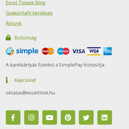
Excel Tippek Blog
Gyakor(lat)i kérdések
Rólunk
Biztonság
A bankkártyás fizetést a SimplePay biztosítja.
Kapcsolat
oktatas@exceltitok.hu
F
I
Y
P
T
L
a
n
o
i
w
i
c
s
u
n
i
n