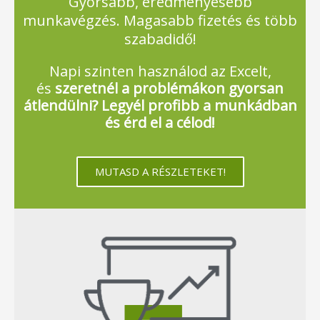
Gyorsabb, eredményesebb
munkavégzés. Magasabb fizetés és több
szabadidő!
Napi szinten használod az Excelt,
és
szeretnél a problémákon gyorsan
átlendülni? Legyél profibb a munkádban
és érd el a célod!
MUTASD A RÉSZLETEKET!