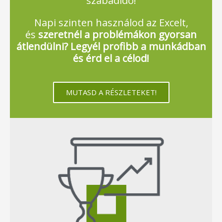
szabadidő!
Napi szinten használod az Excelt,
és
szeretnél a problémákon gyorsan
átlendülni? Legyél profibb a munkádban
és érd el a célod!
MUTASD A RÉSZLETEKET!