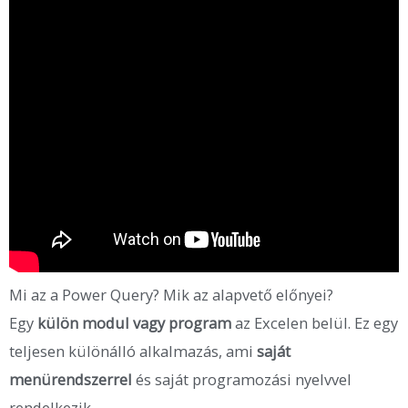
Mi az a Power Query? Mik az alapvető előnyei?
Egy
külön modul vagy program
az Excelen belül. Ez egy
teljesen különálló alkalmazás, ami
saját
menürendszerrel
és saját programozási nyelvvel
rendelkezik.