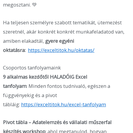
megosztani. 💚
Ha teljesen személyre szabott tematikát, ütemezést
szeretnél, akár konkrét konkrét munkafeladatod van,
amiben elakadtál,
gyere egyéni
oktatásra:
https://exceltitok.hu/oktatas/
Csoportos tanfolyamaink
9 alkalmas kezdőtől HALADÓIG Excel
tanfolyam
: Minden fontos tudnivaló, egészen a
függvényekig és a pivot
tábláig:
https://exceltitok.hu/excel-tanfolyam
Pivot tábla – Adatelemzés és vállalati műszerfal
készítés workshop
: ahol megtanulod, hogyan