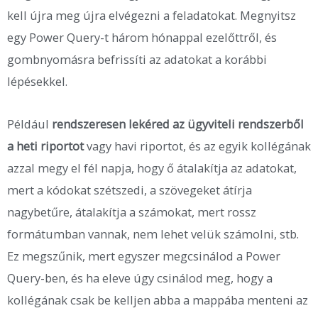
kell újra meg újra elvégezni a feladatokat. Megnyitsz
egy Power Query-t három hónappal ezelőttről, és
gombnyomásra befrissíti az adatokat a korábbi
lépésekkel.
Például
rendszeresen lekéred az ügyviteli rendszerből
a heti riportot
vagy havi riportot, és az egyik kollégának
azzal megy el fél napja, hogy ő átalakítja az adatokat,
mert a kódokat szétszedi, a szövegeket átírja
nagybetűre, átalakítja a számokat, mert rossz
formátumban vannak, nem lehet velük számolni, stb.
Ez megszűnik, mert egyszer megcsinálod a Power
Query-ben, és ha eleve úgy csinálod meg, hogy a
kollégának csak be kelljen abba a mappába menteni az