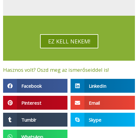
EZ KELL NEKEM!
Hasznos volt? Oszd meg az ismerőseiddel is!
Facebook
LinkedIn
Pinterest
Email
Tumblr
Skype
WhatsApp