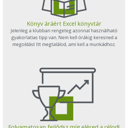
Könyv áráért Excel könyvtár
Jelenleg a klubban rengeteg azonnal használható
gyakorlatias tipp van. Nem kell órákig keresned a
megoldást Itt megtalálod, ami kell a munkádhoz.
Folyamatosan fejlődsz míg eléred a célod!