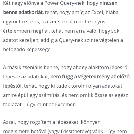
Két nagy előnye a Power Query-nek, hogy
nincsen
benne adatkorlát,
tehát, hogy amíg az Excel, hiába
egymillió soros, tízezer sornál már bizonyos
értelemben meghal, tehát nem arra való, hogy sok
adatot kezeljen, addig a Query-nek szinte végtelen a
befogadó képessége.
A másik zseniális benne, hogy ahogy alakítom lépésről
lépésre az adatokat,
nem függ a végeredmény az előző
lépéstől,
tehát, hogy ki tudok törölni olyan adatokat,
amire épül egy számítás, és nem omlik össze az egész
táblázat – úgy mint az Excelben.
Azzal, hogy rögzítem a lépéseket, könnyen
megismételhetővé (vagy frissíthetővé) válik – így nem