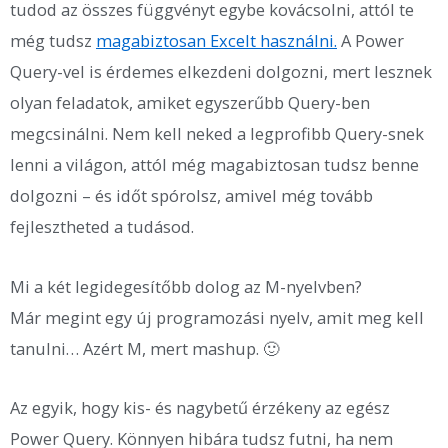
tudod az összes függvényt egybe kovácsolni, attól te
még tudsz
magabiztosan Excelt használni.
A Power
Query-vel is érdemes elkezdeni dolgozni, mert lesznek
olyan feladatok, amiket egyszerűbb Query-ben
megcsinálni. Nem kell neked a legprofibb Query-snek
lenni a világon, attól még magabiztosan tudsz benne
dolgozni – és időt spórolsz, amivel még tovább
fejlesztheted a tudásod.
Mi a két legidegesítőbb dolog az M-nyelvben?
Már megint egy új programozási nyelv, amit meg kell
tanulni… Azért M, mert mashup. 🙂
Az egyik, hogy kis- és nagybetű érzékeny az egész
Power Query. Könnyen hibára tudsz futni, ha nem