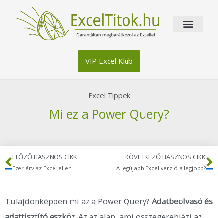
Skip
to
content
VIP Excel Klub
Excel Tippek
Mi ez a Power Query?
Előző
K
ELŐZŐ HASZNOS CIKK
KÖVETKEZŐ HASZNOS CIKK
Ezer érv az Excel ellen
A legújabb Excel verzió a legjobb?
Tulajdonképpen mi az a Power Query?
Adatbeolvasó és
adattisztító eszköz.
Az az alap, ami összegerebjézi az