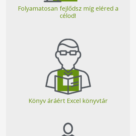
Folyamatosan fejlődsz míg eléred a
célod!
Könyv áráért Excel könyvtár