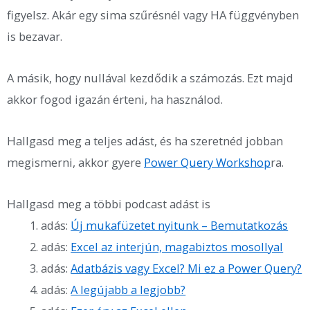
figyelsz. Akár egy sima szűrésnél vagy HA függvényben
is bezavar.
A másik, hogy nullával kezdődik a számozás. Ezt majd
akkor fogod igazán érteni, ha használod.
Hallgasd meg a teljes adást, és ha szeretnéd jobban
megismerni, akkor gyere
Power Query Workshop
ra.
Hallgasd meg a többi podcast adást is
adás:
Új mukafüzetet nyitunk – Bemutatkozás
adás:
Excel az interjún, magabiztos mosollyal
adás:
Adatbázis vagy Excel? Mi ez a Power Query?
adás:
A legújabb a legjobb?