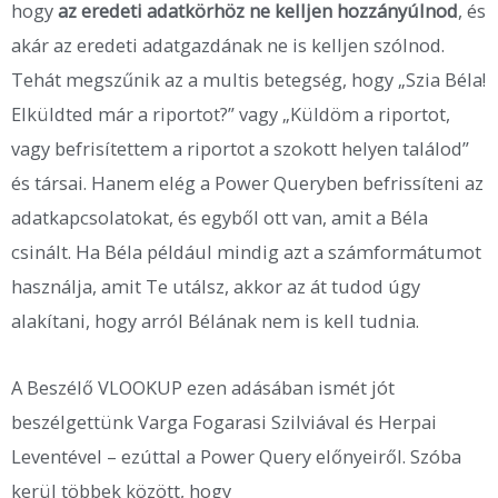
hogy
az eredeti adatkörhöz ne kelljen hozzányúlnod
, és
akár az eredeti adatgazdának ne is kelljen szólnod.
Tehát megszűnik az a multis betegség, hogy „Szia Béla!
Elküldted már a riportot?” vagy „Küldöm a riportot,
vagy befrisítettem a riportot a szokott helyen találod”
és társai. Hanem elég a Power Queryben befrissíteni az
adatkapcsolatokat, és egyből ott van, amit a Béla
csinált. Ha Béla például mindig azt a számformátumot
használja, amit Te utálsz, akkor az át tudod úgy
alakítani, hogy arról Bélának nem is kell tudnia.
A Beszélő VLOOKUP ezen adásában ismét jót
beszélgettünk Varga Fogarasi Szilviával és Herpai
Leventével – ezúttal a Power Query előnyeiről. Szóba
kerül többek között, hogy