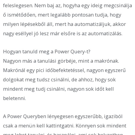
feleslegesen. Nem baj az, hogyha egy ideig megcsinálja
ő ismétődően, mert legalább pontosan tudja, hogy
milyen lépésekből áll, mert ha automatizáljuk, akkor
nagy eséllyel jó lesz már elsőre is az automatizálás.
Hogyan tanuld meg a Power Query-t?
Nagyon más a tanulási görbéje, mint a makrónak.
Makrónál egy pici időbefektetéssel, nagyon egyszerű
dolgokat meg tudsz csinálni, de ahhoz, hogy sok
mindent meg tudj csinálni, nagyon sok időt kell
beletenni.
A Power Queryben lényegesen egyszerűbb, igaziból
csak a menün kell kattintgatni. Könnyen sok mindent
meg lehet tanulni, és használni, ami sok helyzetben