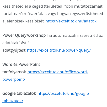
készítheted el a céged (területed) főbb mutatószámait
tartalmazó műszerfalat, vagy hogyan egyszerűsítheted
a jelentések készítését:
https://exceltitok.hu/adatok
Power Query workshop
: ha automatizálni szeretnéd az
adatátakítást és
adatgyűjtést:
https://exceltitok.hu/power-query/
Word és PowerPoint
tanfolyamok
:
https://exceltitok.hu/office-word-
powerpoint/
Google táblázatok
:
https://exceltitok.hu/google-
tablazatok/