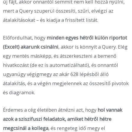
új fájt, akkor onnantól semmit nem kell hozzá nyúlni,
mert a Query szuperül összesíti, szűri, elvégzi az
átalakításokat – és kiadja a frissített listát.
Előfordulhat, hogy
minden egyes hétről külön riportot
(Excelt) akarunk csinálni
, akkor is könnyít a Query. Elég
egy mentés másképp, és átszerkeszteni a bemenő
hivatkozást (de ez is automatizálható), és onnantól
ugyanúgy végigmegy az akár 628 lépésből álló
átalakítás, és a végén megjelennek az összesítő pivotok
és diagramok.
Érdemes a cég életében átnézni azt, hogy
hol vannak
azok a sziszifuszi feladatok, amiket hétről hétre
megcsinál a kollega
, és rengeteg idő megy el