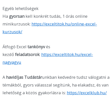
Egyéb lehetőségek
Ha
gyorsan
kell konkrét tudás, 1 órás online
minikurzusok:
https://exceltitok.hu/online-excel-
kurzusok/
Átfogó Excel
tankönyv
és
kezdő
feladatsorok
:
https://exceltitok.hu/excel-
nagyagyu
A
havidíjas Tudástár
unkban kedvedre tudsz válogatni a
témákból, gyors válasszal segítünk, ha elakadsz, és van
lehetőség a közös gyakorlásra is:
https://excelklub.hu/
Előző
K