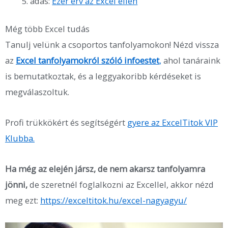
adás:
Ezer érv az Excel ellen
Még több Excel tudás
Tanulj velünk a csoportos tanfolyamokon! Nézd vissza
az
Excel tanfolyamokról szóló infoestet
,
ahol tanáraink
is bemutatkoztak, és a leggyakoribb kérdéseket is
megválaszoltuk.
Profi trükkökért és segítségért
gyere az ExcelTitok VIP
Klubba.
Ha még az elején jársz, de nem akarsz tanfolyamra
jönni,
de szeretnél foglalkozni az Excellel, akkor nézd
meg ezt:
https://exceltitok.hu/excel-nagyagyu/