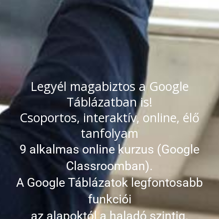
Legyél magabiztos a Google
Táblázatban is!
Csoportos, interaktív, online, élő
tanfolyam
9 alkalmas online kurzus (Google
Classroomban).
A Google Táblázatok legfontosabb
funkciói
az alapoktól a haladó szintig.