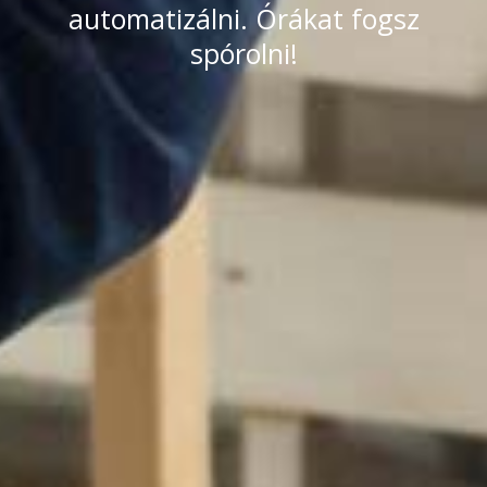
automatizálni. Órákat fogsz
spórolni!