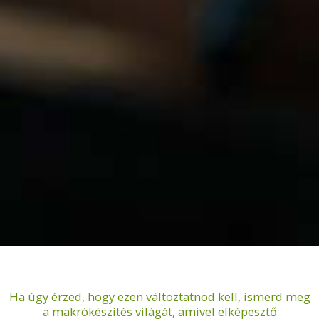
Ha úgy érzed, hogy ezen változtatnod kell, ismerd meg
a makrókészítés világát, amivel elképesztő