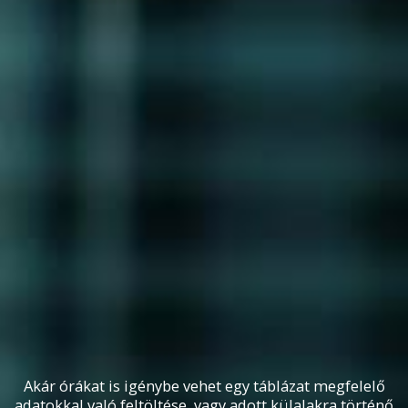
Akár órákat is igénybe vehet egy táblázat megfelelő
adatokkal való feltöltése, vagy adott külalakra történő